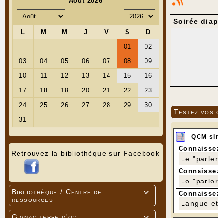
Soirée dia
Victor Nar
a étudié l
primaire du
Testez vos 
protéger n
vieux de 7 
Cette soiré
QCM si
des enjeux 
ENTRÉE L
Connaissez
Retrouvez la bibliothèque sur Facebook
Le "parle
Connaissez
Le "parle
Bibliothèque / Centre de

Connaissez
ressources
Langue et 
Gignac terre d'oc
