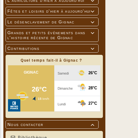
L'agriculture d'hier à aujourd'hui

Fêtes et loisirs d'hier à aujourd'hui

Le désenclavement de Gignac

Grands et petits événements dans

l'histoire récente de Gignac
Contributions

Quel temps fait-il à Gignac ?
Nous contacter

Bibliothèque