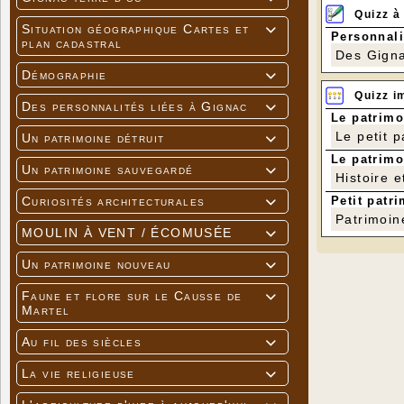
Quizz à
Situation géographique Cartes et

Personnali
plan cadastral
Des Gigna
Démographie

Quizz i
Des personnalités liées à Gignac

Le patrimo
Le petit 
Un patrimoine détruit

Le patrimo
Un patrimoine sauvegardé

Histoire e
Petit patri
Curiosités architecturales

Patrimoin
MOULIN À VENT / ÉCOMUSÉE

Un patrimoine nouveau

Faune et flore sur le Causse de

Martel
Au fil des siècles

La vie religieuse
