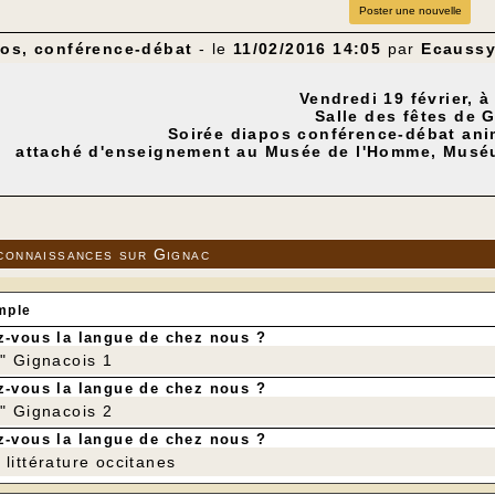
Poster une nouvelle
pos, conférence-débat
- le
11/02/2016 14:05
par
Ecauss
Vendredi 19 février, à
Salle des fêtes de 
Soirée diapos conférence-débat an
attaché d'enseignement au Musée de l'Homme, Muséum
"Des bonobos et des hommes, une 
at a effectué plusieurs séjours en République Démocratiqu
es interactions entre les populations des derniers bonobo
 bassin du Congo. Difficulté de cohabiter sur le même te
connaissances sur Gignac
os petits cousins bonobos avec qui nous partageons 98 %
millions d'années.
e sera précédée l'après-midi d'une intervention de Victo
mple
de la protection des forêts tropicales et de leur biodiversi
IBRE
-vous la langue de chez nous ?
r" Gignacois 1
-vous la langue de chez nous ?
r" Gignacois 2
-vous la langue de chez nous ?
littérature occitanes