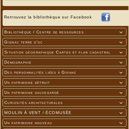
Retrouvez la bibliothèque sur Facebook
Bibliothèque / Centre de ressources

Gignac terre d'oc

Situation géographique Cartes et plan cadastral

Démographie

Des personnalités liées à Gignac

Un patrimoine détruit

Un patrimoine sauvegardé

Curiosités architecturales

MOULIN À VENT / ÉCOMUSÉE

Un patrimoine nouveau
