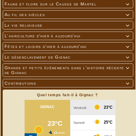
Faune et flore sur le Causse de Martel

Au fil des siècles

La vie religieuse

L'agriculture d'hier à aujourd'hui

Fêtes et loisirs d'hier à aujourd'hui

Le désenclavement de Gignac

Grands et petits événements dans l'histoire récente

de Gignac
Contributions

Quel temps fait-il à Gignac ?