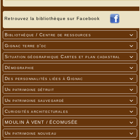
Retrouvez la bibliothèque sur Facebook
Bibliothèque / Centre de ressources

Gignac terre d'oc

Situation géographique Cartes et plan cadastral

Démographie

Des personnalités liées à Gignac

Un patrimoine détruit

Un patrimoine sauvegardé

Curiosités architecturales

MOULIN À VENT / ÉCOMUSÉE

Un patrimoine nouveau
