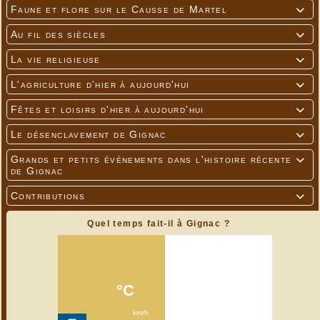
Faune et flore sur le Causse de Martel

Au fil des siècles

La vie religieuse

L'agriculture d'hier à aujourd'hui

Fêtes et loisirs d'hier à aujourd'hui

Le désenclavement de Gignac

Grands et petits événements dans l'histoire récente

de Gignac
Contributions

Quel temps fait-il à Gignac ?