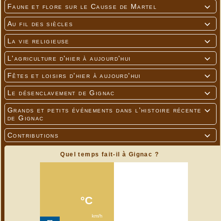
Faune et flore sur le Causse de Martel

Au fil des siècles

La vie religieuse

L'agriculture d'hier à aujourd'hui

Fêtes et loisirs d'hier à aujourd'hui

Le désenclavement de Gignac

Grands et petits événements dans l'histoire récente

de Gignac
Contributions

Quel temps fait-il à Gignac ?