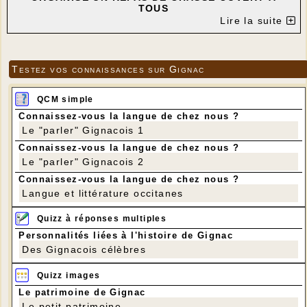
TOUS
Lire la suite
LE SAMEDI 12 AVRIL À 12 H
À LA SALLE DES FÊTES DE GIGNAC
Le prix du repas est de 22 €
Inscription obligatoire avant le 4 avril au 06 75 14
Testez vos connaissances sur Gignac
44 66 ou au 05 65 37 76 84
QCM simple
Connaissez-vous la langue de chez nous ?
Le "parler" Gignacois 1
Connaissez-vous la langue de chez nous ?
Le "parler" Gignacois 2
Connaissez-vous la langue de chez nous ?
Langue et littérature occitanes
Quizz à réponses multiples
Personnalités liées à l'histoire de Gignac
Des Gignacois célèbres
Quizz images
Le patrimoine de Gignac
Le petit patrimoine