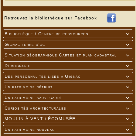
Retrouvez la bibliothèque sur Facebook
Bibliothèque / Centre de ressources

Gignac terre d'oc

Situation géographique Cartes et plan cadastral

Démographie

Des personnalités liées à Gignac

Un patrimoine détruit

Un patrimoine sauvegardé

Curiosités architecturales

MOULIN À VENT / ÉCOMUSÉE

Un patrimoine nouveau
