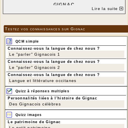
GIGNAC
Lire la suite
ATELIER "LIVRES PLIÉS"
---
Testez vos connaissances sur Gignac
En 2024, au mois de février, nous avons créé
QCM simple
un cœur en livre plié.
Cette année pour notre atelier du 10 février
Connaissez-vous la langue de chez nous ?
Le "parler" Gignacois 1
2025 , je vous propose un cœur en
Découp’pliage.
Connaissez-vous la langue de chez nous ?
Le "parler" Gignacois 2
Pour cela vous aurez besoin :
Connaissez-vous la langue de chez nous ?
- D'un livre à couverture rigide de 400 pages
Langue et littérature occitanes
minimum et d'une hauteur de 20 cm ou un peu
plus (si vous avez un livre au nom évocateur,
Quizz à réponses multiples
vous pourrez lui donner une seconde vie)
Personnalités liées à l'histoire de Gignac
- Une règle graduée (impératif), un crayon à
Des Gignacois célèbres
papier, une pointe pour le marquage :
exemple un stylo qui n'écrit plus
et
vos
Quizz images
lunettes
Le patrimoine de Gignac
- Facultatif, une déco en rapport avec le
Le petit patrimoine