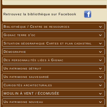
Retrouvez la bibliothèque sur Facebook
Bibliothèque / Centre de ressources

Gignac terre d'oc

Situation géographique Cartes et plan cadastral

Démographie

Des personnalités liées à Gignac

Un patrimoine détruit

Un patrimoine sauvegardé

Curiosités architecturales

MOULIN À VENT / ÉCOMUSÉE

Un patrimoine nouveau
