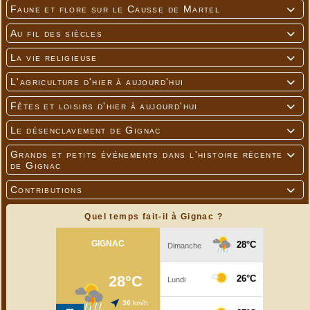
Faune et flore sur le Causse de Martel

Au fil des siècles

La vie religieuse

L'agriculture d'hier à aujourd'hui

Fêtes et loisirs d'hier à aujourd'hui

Le désenclavement de Gignac

Grands et petits événements dans l'histoire récente

de Gignac
Contributions

Quel temps fait-il à Gignac ?