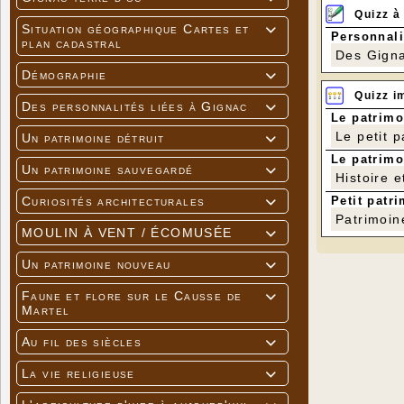
Quizz à
Situation géographique Cartes et

Personnali
plan cadastral
Des Gigna
Démographie

Quizz i
Des personnalités liées à Gignac

Le patrimo
Le petit 
Un patrimoine détruit

Le patrimo
Un patrimoine sauvegardé

Histoire e
Petit patri
Curiosités architecturales

Patrimoin
MOULIN À VENT / ÉCOMUSÉE

Un patrimoine nouveau

Faune et flore sur le Causse de

Martel
Au fil des siècles

La vie religieuse
