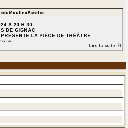
ieduMoulinaParoles
4 À 20 H 30
ES DE GIGNAC
S PRÉSENTE LA PIÈCE DE THÉÂTRE
FOU"
Lire la suite
USSE
CUZANCE "CÔTÉ COUR"
UELINE ET DIDIER LECLÈRE