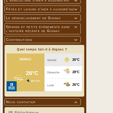
L'agriculture d'hier à aujourd'hui

Fêtes et loisirs d'hier à aujourd'hui

Le désenclavement de Gignac

Grands et petits événements dans

l'histoire récente de Gignac
Contributions

Quel temps fait-il à Gignac ?
« La Compa
des fêtes 
« Côté Cou
Leclère.
« Nous avio
CHOC DES D
années 50-
Nous contacter

Nous sommes
Bonne humeu
Bibliothèque