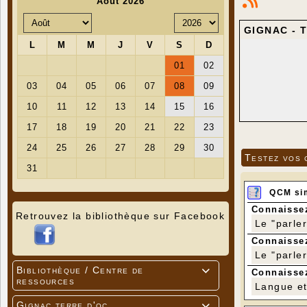
GIGNAC - T
Testez vos 
QCM si
Connaissez
Retrouvez la bibliothèque sur Facebook
Le "parle
Connaissez
Le "parle
Bibliothèque / Centre de

Connaissez
ressources
Langue et 
Gignac terre d'oc
