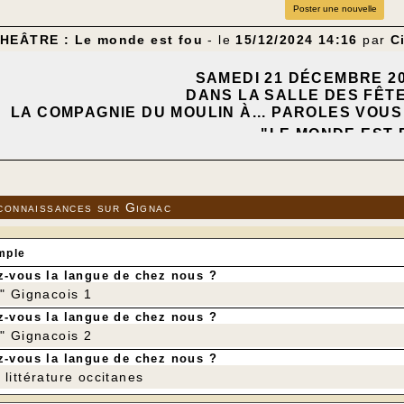
Poster une nouvelle
HEÂTRE : Le monde est fou
- le
15/12/2024 14:16
par
C
SAMEDI 21 DÉCEMBRE 202
DANS LA SALLE DES FÊT
LA COMPAGNIE DU MOULIN À... PAROLES VOU
"LE MONDE EST 
de MICHEL BRO
INTERPRÉTÉE PAR LA TROUPE DE 
MISE EN SCÈNE ET ÉCLAIRAGE : JACQ
connaissances sur Gignac
---
mple
-vous la langue de chez nous ?
r" Gignacois 1
-vous la langue de chez nous ?
r" Gignacois 2
-vous la langue de chez nous ?
littérature occitanes