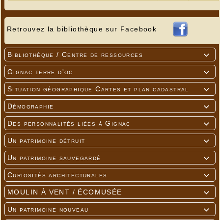
Retrouvez la bibliothèque sur Facebook
Bibliothèque / Centre de ressources

Gignac terre d'oc

Situation géographique Cartes et plan cadastral

Démographie

Des personnalités liées à Gignac

Un patrimoine détruit

Un patrimoine sauvegardé

Curiosités architecturales

MOULIN À VENT / ÉCOMUSÉE

Un patrimoine nouveau
