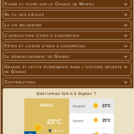
Faune et flore sur le Causse de Martel

Au fil des siècles

La vie religieuse

L'agriculture d'hier à aujourd'hui

Fêtes et loisirs d'hier à aujourd'hui

Le désenclavement de Gignac

Grands et petits événements dans l'histoire récente

de Gignac
Contributions

Quel temps fait-il à Gignac ?