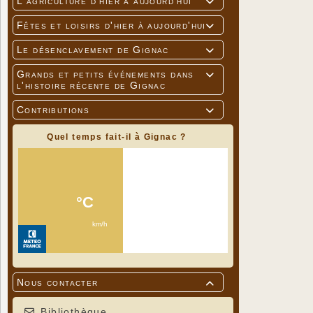
L'agriculture d'hier à aujourd'hui

Fêtes et loisirs d'hier à aujourd'hui

Le désenclavement de Gignac

Grands et petits événements dans

l'histoire récente de Gignac
Contributions

Quel temps fait-il à Gignac ?
Nous contacter

Bibliothèque