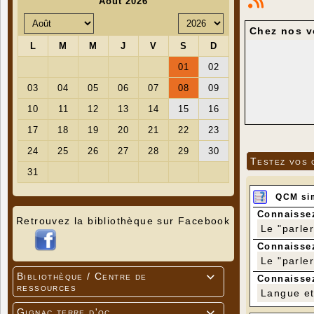
Chez nos 
Testez vos 
QCM si
Connaissez
Retrouvez la bibliothèque sur Facebook
Le "parle
Connaissez
Le "parle
Bibliothèque / Centre de

Connaissez
ressources
Langue et 
Gignac terre d'oc
