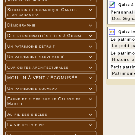
Quizz à
Situation géographique Cartes et

Personnali
plan cadastral
Des Gigna
Démographie

Quizz i
Des personnalités liées à Gignac

Le patrimo
Le petit 
Un patrimoine détruit

Le patrimo
Un patrimoine sauvegardé

Histoire e
Petit patri
Curiosités architecturales

Patrimoin
MOULIN À VENT / ÉCOMUSÉE

Un patrimoine nouveau

Faune et flore sur le Causse de

Martel
Au fil des siècles

La vie religieuse
