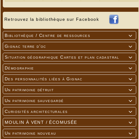
Retrouvez la bibliothèque sur Facebook
Bibliothèque / Centre de ressources

Gignac terre d'oc

Situation géographique Cartes et plan cadastral

Démographie

Des personnalités liées à Gignac

Un patrimoine détruit

Un patrimoine sauvegardé

Curiosités architecturales

MOULIN À VENT / ÉCOMUSÉE

Un patrimoine nouveau
