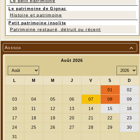
Le petit patrimoine
Pour tout renseignement et inscription
Le patrimoine de Gignac
:
asso.yogalife46@gmail.com
Histoire et patrimoine
Au plaisir de vous accueillir pour découvrir cette
belle discipline.
Petit patrimoine insolite
Patrimoine restauré, détruit ou récent
Agenda
