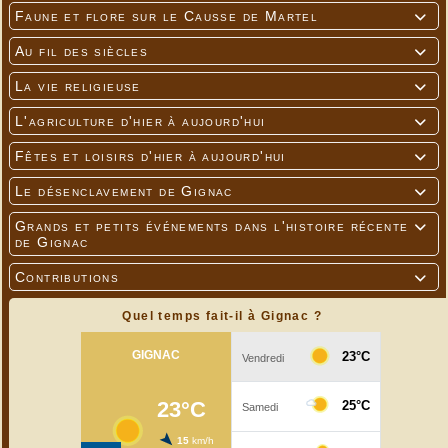
Faune et flore sur le Causse de Martel

Au fil des siècles

La vie religieuse

L'agriculture d'hier à aujourd'hui

Fêtes et loisirs d'hier à aujourd'hui

Le désenclavement de Gignac

Grands et petits événements dans l'histoire récente

de Gignac
Contributions

Quel temps fait-il à Gignac ?