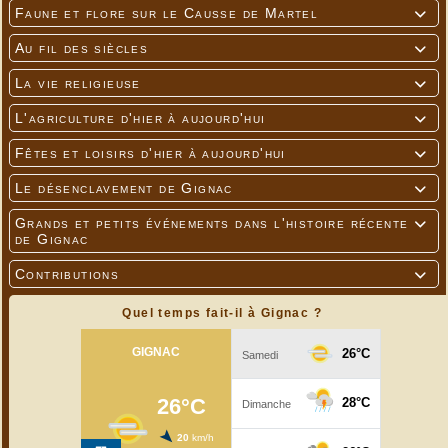
Faune et flore sur le Causse de Martel

Au fil des siècles

La vie religieuse

L'agriculture d'hier à aujourd'hui

Fêtes et loisirs d'hier à aujourd'hui

Le désenclavement de Gignac

Grands et petits événements dans l'histoire récente

de Gignac
Contributions

---
Quel temps fait-il à Gignac ?
Les réalisations faites par les trois participantes à
l'atelier des 23 et 24 mai 2024