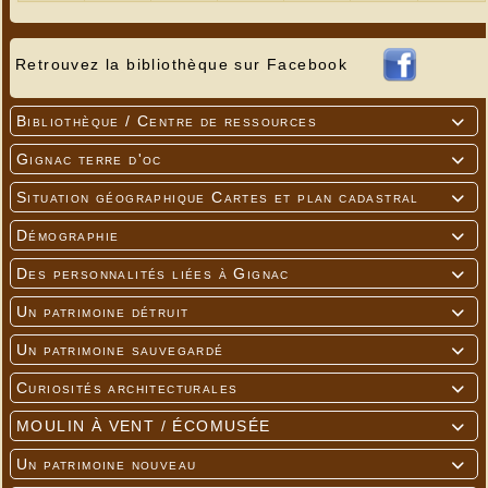
Retrouvez la bibliothèque sur Facebook
Bibliothèque / Centre de ressources

Gignac terre d'oc

Situation géographique Cartes et plan cadastral

---
Démographie

Des personnalités liées à Gignac

Un patrimoine détruit

Un patrimoine sauvegardé

Curiosités architecturales

MOULIN À VENT / ÉCOMUSÉE

Un patrimoine nouveau
