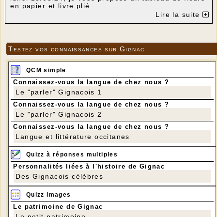
en papier et livre plié.
Lire la suite
Pour cela vous aurez besoin :
- D'un livre à couverture rigide nombre de pages et
hauteur du livres sans trop d’importance. (Nous en
avons)
Testez vos connaissances sur Gignac
- Un crayon à papier, ciseau, colle, pistolet à colle
bienvenu.
- Si possible un ou deux rouleaux de papier toilette
QCM simple
ou essuie tout vide.
Connaissez-vous la langue de chez nous ?
- Une boite format boite à chaussure que vous
Le "parler" Gignacois 1
pourrez récupérer après.
- Atelier en deux étapes. Préparation puis montage
Connaissez-vous la langue de chez nous ?
Les horaires : 9h 15/ 12h puis 14h / 17h ou les
Le "parler" Gignacois 2
deux.
Connaissez-vous la langue de chez nous ?
Comme d’habitude inscriptions souhaitées.
Langue et littérature occitanes
Pour un atelier prochain nous cherchons des livres
à couverture souple de préférence hauteur 24 cm ou
Quizz à réponses multiples
plus et plus de 400 pages
Sylvie Cardoso
Personnalités liées à l'histoire de Gignac
---
Des Gignacois célèbres
Quizz images
Le patrimoine de Gignac
Le petit patrimoine