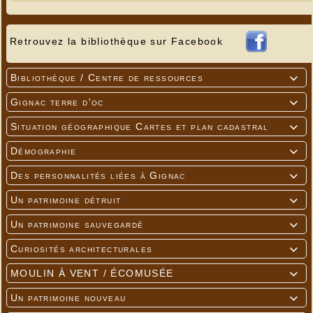
Retrouvez la bibliothèque sur Facebook
Bibliothèque / Centre de ressources

Gignac terre d'oc

Situation géographique Cartes et plan cadastral

Démographie

Des personnalités liées à Gignac

Un patrimoine détruit

Un patrimoine sauvegardé

Curiosités architecturales

MOULIN À VENT / ÉCOMUSÉE

Un patrimoine nouveau
