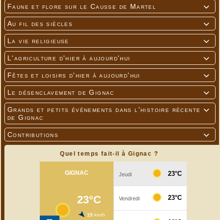
Faune et flore sur le Causse de Martel

Au fil des siècles

La vie religieuse

L'agriculture d'hier à aujourd'hui

Fêtes et loisirs d'hier à aujourd'hui

Le désenclavement de Gignac

Grands et petits événements dans l'histoire récente

de Gignac
Contributions

Quel temps fait-il à Gignac ?