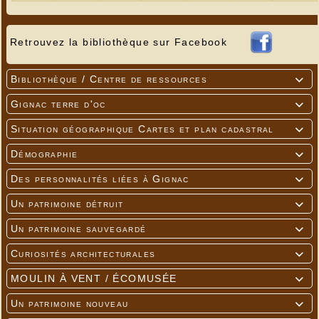
Retrouvez la bibliothèque sur Facebook
Bibliothèque / Centre de ressources

Gignac terre d'oc

Situation géographique Cartes et plan cadastral

Démographie

Des personnalités liées à Gignac

Un patrimoine détruit

Un patrimoine sauvegardé

Curiosités architecturales

MOULIN À VENT / ÉCOMUSÉE

Un patrimoine nouveau
