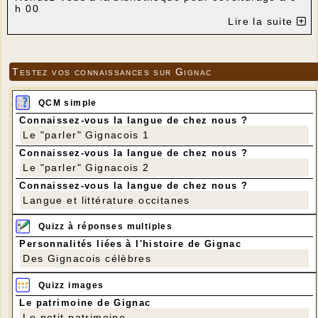
h 00
Regroupement à la gare de Turenne à 9h 30
Lire la suite
Parcours : Gare de Turenne / Ligneyrac / Peyrignac
/ Collonges / Saillac / Gare de Turenne
Distance : 16 km
Dénivelé positif de 350 m
Testez vos connaissances sur Gignac
QCM simple
Connaissez-vous la langue de chez nous ?
Le "parler" Gignacois 1
Connaissez-vous la langue de chez nous ?
Le "parler" Gignacois 2
Connaissez-vous la langue de chez nous ?
Langue et littérature occitanes
Quizz à réponses multiples
Personnalités liées à l'histoire de Gignac
Des Gignacois célèbres
Quizz images
Le patrimoine de Gignac
Le petit patrimoine