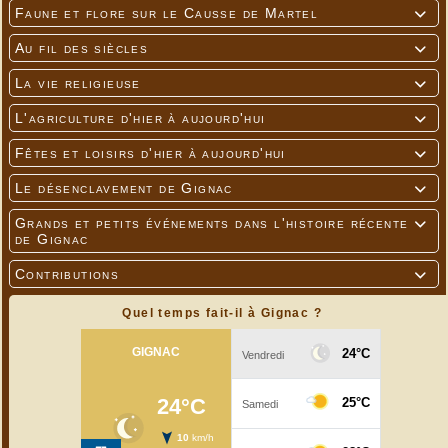
Faune et flore sur le Causse de Martel

Au fil des siècles

La vie religieuse

L'agriculture d'hier à aujourd'hui

Fêtes et loisirs d'hier à aujourd'hui

Le désenclavement de Gignac

Grands et petits événements dans l'histoire récente

de Gignac
Contributions

Quel temps fait-il à Gignac ?