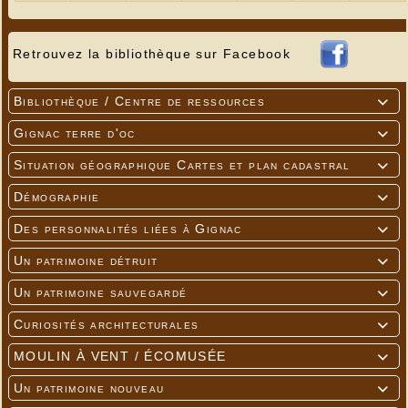
des hachis, des rognures, des pelures de truffe. Ne
saurait-on l’aimer pour elle-même ? ! […] Croquez
la gemme des terres pauvres
en imaginant, si vous
Retrouvez la bibliothèque sur Facebook
ne l’avez pas visité, son désolé royaume. […]
Mangez-la seule, embaumée, grenue. Sa souveraine
saveur dédaigne les complications et les
complicités. […] Servez-vous sans parcimonie, la
Bibliothèque / Centre de ressources

truffe est apéritive, digestive".
Gignac terre d'oc

Situation géographique Cartes et plan cadastral

Démographie

Des personnalités liées à Gignac

Un patrimoine détruit

Un patrimoine sauvegardé

Curiosités architecturales

MOULIN À VENT / ÉCOMUSÉE

Un patrimoine nouveau
