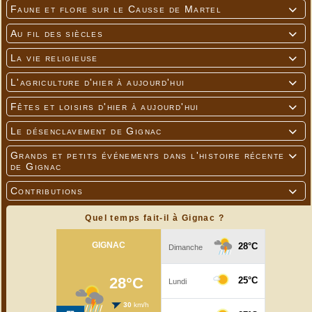
Faune et flore sur le Causse de Martel

Au fil des siècles

La vie religieuse

L'agriculture d'hier à aujourd'hui

Fêtes et loisirs d'hier à aujourd'hui

Le désenclavement de Gignac

Grands et petits événements dans l'histoire récente

de Gignac
Contributions

Quel temps fait-il à Gignac ?