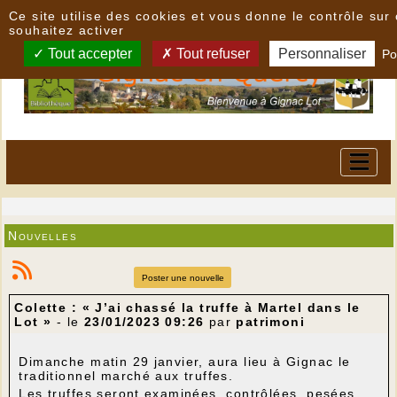
Panneau de gestion des cookies
Ce site utilise des cookies et vous donne le contrôle su
souhaitez activer
Tout accepter
Tout refuser
Personnaliser
Po
Nouvelles
Poster une nouvelle
Colette : « J’ai chassé la truffe à Martel dans le
Lot »
- le
23/01/2023 09:26
par
patrimoni
Dimanche matin 29 janvier, aura lieu à Gignac le
traditionnel marché aux truffes.
Les truffes seront examinées, contrôlées, pesées