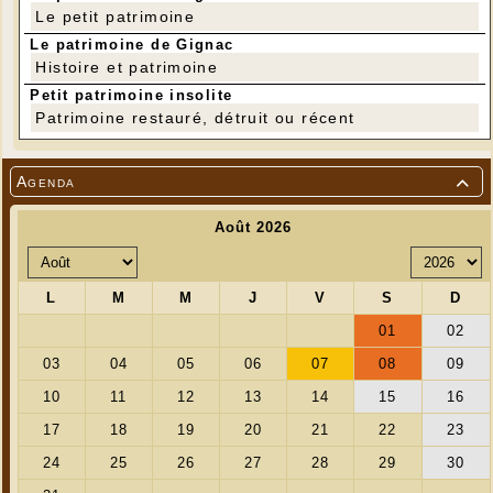
moulin, portails et balcons
Le petit patrimoine
84 pages
Le patrimoine de Gignac
13 €
Histoire et patrimoine
Des racines et des hommes
Essai de toponymie sur la commune de
Petit patrimoine insolite
Gignac avec un inventaire de 1100
Patrimoine restauré, détruit ou récent
toponymes
Origine des noms de lieux, marque
indélébile révélatrice d'un terroir
106 pages
Agenda

15 €