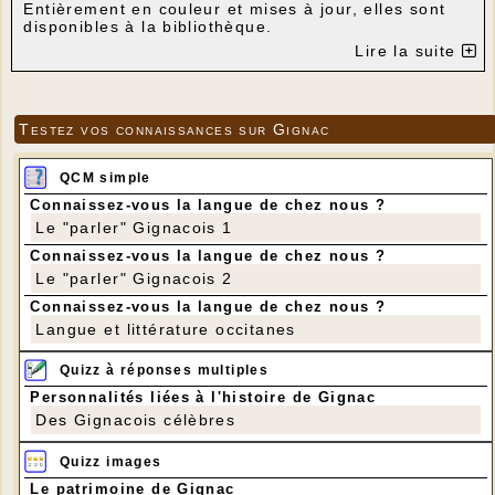
Entièrement en couleur et mises à jour, elles sont
disponibles à la bibliothèque.
Mise en vente à prix coûtant.
Lire la suite
Reliure dos carré collé.
2
Papier couverture couché brillant 300 g/m
Pages intérieures papier couché brillant 170 g/m
2
Les écoles de Gignac
Testez vos connaissances sur Gignac
104 pages
Historique
QCM simple
Album photos
Photos de classe jusqu'en 2006
Connaissez-vous la langue de chez nous ?
15 €
Le "parler" Gignacois 1
Gignac Hier et Avant-hier
Connaissez-vous la langue de chez nous ?
Cette brochure recense des dates, des faits
Le "parler" Gignacois 2
et des repères historiques présentés dans
l'ordre chronologique.
Connaissez-vous la langue de chez nous ?
150 pages
Langue et littérature occitanes
17 €
Nos ancêtres les Gignacois
Quizz à réponses multiples
Démographie, traditions, émigration
116 pages
Personnalités liées à l'histoire de Gignac
15 €
Des Gignacois célèbres
Le petit patrimoine de Gignac
Quizz images
Calvaires, constructions à pierres sèches,
fontaines, lavoirs, puits, travail, fours et
Le patrimoine de Gignac