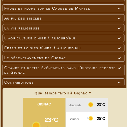
Faune et flore sur le Causse de Martel

Au fil des siècles

La vie religieuse

L'agriculture d'hier à aujourd'hui

Fêtes et loisirs d'hier à aujourd'hui

Le désenclavement de Gignac

Grands et petits événements dans l'histoire récente

de Gignac
Contributions

Quel temps fait-il à Gignac ?