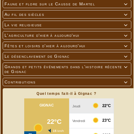
Faune et flore sur le Causse de Martel

Au fil des siècles

La vie religieuse

L'agriculture d'hier à aujourd'hui

Fêtes et loisirs d'hier à aujourd'hui

Le désenclavement de Gignac

Grands et petits événements dans l'histoire récente

de Gignac
Contributions

Quel temps fait-il à Gignac ?