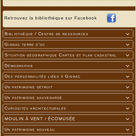
Retrouvez la bibliothèque sur Facebook
Bibliothèque / Centre de ressources

Gignac terre d'oc

Situation géographique Cartes et plan cadastral

Démographie

Des personnalités liées à Gignac

Un patrimoine détruit

Un patrimoine sauvegardé

Curiosités architecturales

MOULIN À VENT / ÉCOMUSÉE

Un patrimoine nouveau
