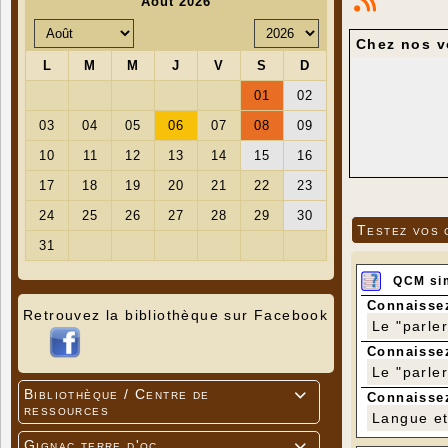
Chez nos v
Pour ceux
Testez vos 
QCM si
Connaissez
Retrouvez la bibliothèque sur Facebook
Le "parle
Connaissez
Le "parle
Bibliothèque / Centre de

Connaissez
ressources
Langue et 
Gignac terre d'oc
