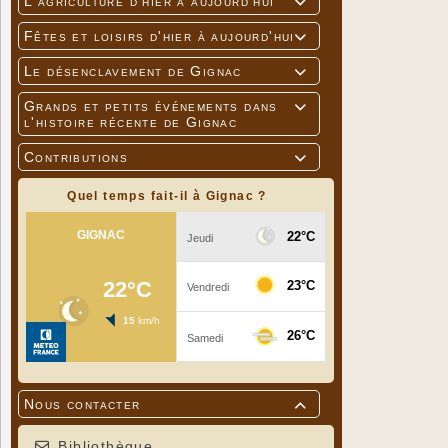
L'agriculture d'hier à aujourd'hui

Fêtes et loisirs d'hier à aujourd'hui

Le désenclavement de Gignac

Grands et petits événements dans

l'histoire récente de Gignac
Contributions

Quel temps fait-il à Gignac ?
Nous contacter

Bibliothèque