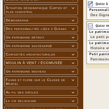
Quizz à
Situation géographique Cartes et

Personnali
plan cadastral
Des Gigna
Démographie

Quizz i
Des personnalités liées à Gignac

Le patrimo
Le petit 
Un patrimoine détruit

Le patrimo
Un patrimoine sauvegardé

Histoire e
Petit patri
Curiosités architecturales

Patrimoin
MOULIN À VENT / ÉCOMUSÉE

Un patrimoine nouveau

Faune et flore sur le Causse de

Martel
Au fil des siècles

La vie religieuse
