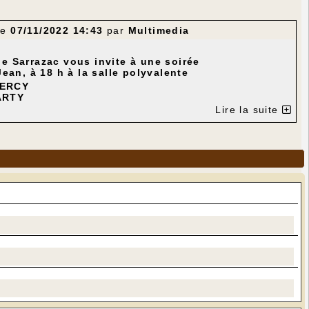
le
07/11/2022 14:43
par
Multimedia
e Sarrazac vous invite à une soirée
ean, à 18 h à la salle polyvalente
UERCY
ARTY
Lire la suite
ROCAMADOUR
proposé un repas-dégustation de plats à la lavande.
ovembre à l'un des numéros suivants :
 13 55 33
anco "amfranco46@orange.fr