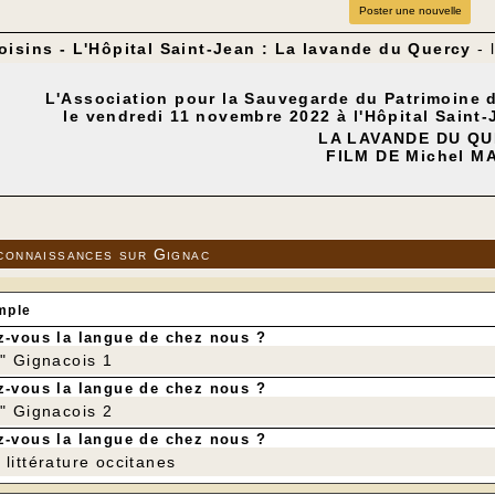
Poster une nouvelle
oisins - L'Hôpital Saint-Jean : La lavande du Quercy
- 
L'Association pour la Sauvegarde du Patrimoine d
le vendredi 11 novembre 2022 à l'Hôpital Saint-J
LA LAVANDE DU Q
FILM DE Michel M
"La FERME des ALIX" à 
 qui le souhaitent, à l'issue de la projection, il sera 
Inscriptions obligatoires au repas, les 7, 8 , 9 n
05 65 37 82 79 ou 06 30
connaissances sur Gignac
ou par mail à l'adresse : Anne-Marie Fr
mple
-vous la langue de chez nous ?
r" Gignacois 1
-vous la langue de chez nous ?
r" Gignacois 2
-vous la langue de chez nous ?
littérature occitanes