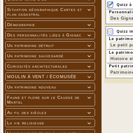
Quizz à
Situation géographique Cartes et

Personnali
plan cadastral
Des Gigna
Démographie

Quizz i
Des personnalités liées à Gignac

Le patrimo
Le petit 
Un patrimoine détruit

Le patrimo
Un patrimoine sauvegardé

Histoire e
Petit patri
Curiosités architecturales

Patrimoin
MOULIN À VENT / ÉCOMUSÉE

Un patrimoine nouveau

Faune et flore sur le Causse de

Martel
Au fil des siècles

La vie religieuse
