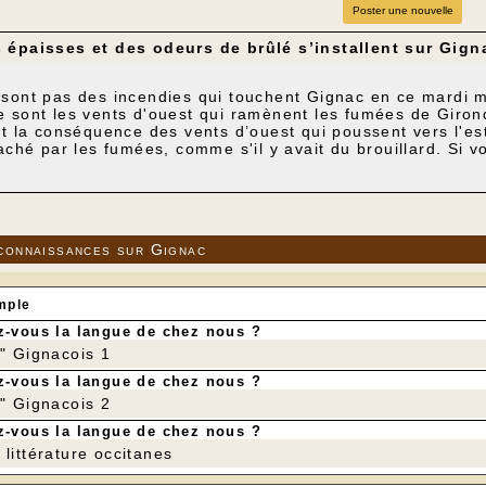
Poster une nouvelle
 épaisses et des odeurs de brûlé s’installent sur Gign
 sont pas des incendies qui touchent Gignac en ce mardi m
e sont les vents d'ouest qui ramènent les fumées de Giro
st la conséquence des vents d’ouest qui poussent vers l'e
caché par les fumées, comme s'il y avait du brouillard. Si 
lierons!
tement conseillé de fermer les fenêtres. Mais aussi et s
 Les enfants en bas âge ainsi que les personnes âgées o
du possible, rester en intérieur.
connaissances sur Gignac
mple
-vous la langue de chez nous ?
r" Gignacois 1
-vous la langue de chez nous ?
r" Gignacois 2
-vous la langue de chez nous ?
littérature occitanes