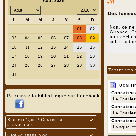
Des fumées
Non, ce ne
Gironde. C
tout ceci e
soleil est 
nous la pub
Il est for
extérieur.
la mesure 
Testez vos 
QCM si
Connaissez
Retrouvez la bibliothèque sur Facebook
Le "parle
Connaissez
Le "parle
Bibliothèque / Centre de

Connaissez
ressources
Langue et 
Gignac terre d'oc
