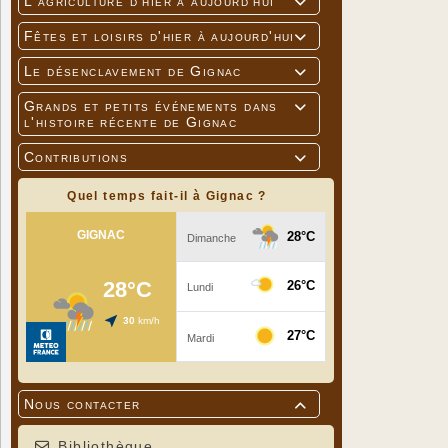
L'agriculture d'hier à aujourd'hui

Fêtes et loisirs d'hier à aujourd'hui

Le désenclavement de Gignac

Grands et petits événements dans

l'histoire récente de Gignac
Contributions

Quel temps fait-il à Gignac ?
Nous contacter

Bibliothèque