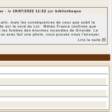
ac
- le
19/07/2022 11:32
par
bibliotheque
atin, mais les conséquences de ceux que subit la
nde sur le nord du Lot. Météo France confirme que
st les fumées des énormes incendies de Gironde. Le
vous avez fait une photo, vous pouvez nous l'envoyer,
Lire la suite
urtout de ne pas pratiquer d'activités physiques en
u en difficultés respiratoires doivent aussi, dans