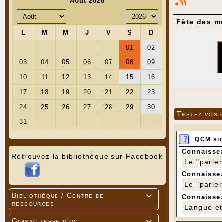
Fête des mo
Testez vos 
QCM si
Connaissez
Retrouvez la bibliothèque sur Facebook
Le "parle
Message du 
Connaissez
Parler des 
Le "parle
tensions in
Bibliothèque / Centre de

Connaissez
habitudes d
ressources
circuits co
Langue et 
Qu'ils soie
Gignac terre d'oc
