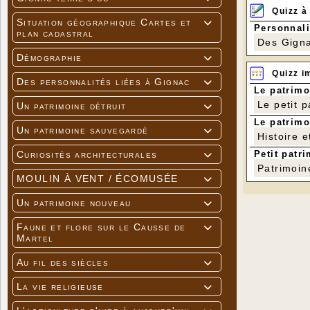
Amicaleme
Quizz à
‍‍ Patri
Situation géographique Cartes et

Présiden
Personnali
plan cadastral
Associatio
Des Gigna
Démographie

Quizz i
Des fascicu
Des personnalités liées à Gignac

bibliothèq
Le patrimo
L'associat
Le petit 
Un patrimoine détruit

s'associe à
Le patrimo
moulins et
Un patrimoine sauvegardé

transition 
Histoire e
Petit patri
Curiosités architecturales

Patrimoin
MOULIN À VENT / ÉCOMUSÉE

Un patrimoine nouveau

Faune et flore sur le Causse de

Martel
Au fil des siècles

La vie religieuse
