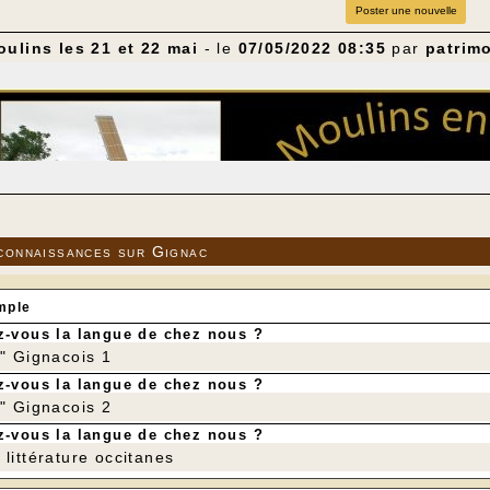
Poster une nouvelle
ulins les 21 et 22 mai
- le
07/05/2022 08:35
par
patrim
connaissances sur Gignac
mple
-vous la langue de chez nous ?
r" Gignacois 1
président de l' Association Périgordine des Amis des Moul
-vous la langue de chez nous ?
moulins, qu'ils soient à eau ou à vent, c'est les promouvoir
r" Gignacois 2
ternationales, qu'elles soient causées par des pandémies o
-vous la langue de chez nous ?
e vie et de consommation vont évoluer. Le moulin n'était-il
urts? Pourquoi ne reprendraient-ils pas une place dans u
littérature occitanes
nt pédagogiques ou producteurs, ils attendent votre visite.