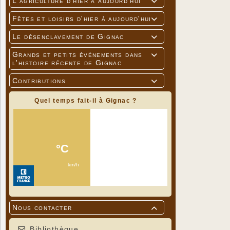
L'agriculture d'hier à aujourd'hui

Fêtes et loisirs d'hier à aujourd'hui

Le désenclavement de Gignac

Grands et petits événements dans

l'histoire récente de Gignac
Contributions

Quel temps fait-il à Gignac ?
Nous contacter

Bibliothèque