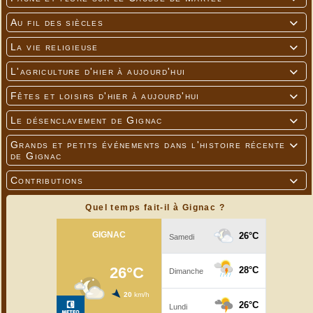
Au fil des siècles

La vie religieuse

L'agriculture d'hier à aujourd'hui

Fêtes et loisirs d'hier à aujourd'hui

Le désenclavement de Gignac

Grands et petits événements dans l'histoire récente

de Gignac
Contributions

Quel temps fait-il à Gignac ?