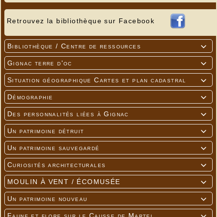
Retrouvez la bibliothèque sur Facebook
Bibliothèque / Centre de ressources

Gignac terre d'oc

Situation géographique Cartes et plan cadastral

Démographie

Des personnalités liées à Gignac

Un patrimoine détruit

Un patrimoine sauvegardé

Curiosités architecturales

MOULIN À VENT / ÉCOMUSÉE

Un patrimoine nouveau

Faune et flore sur le Causse de Martel
