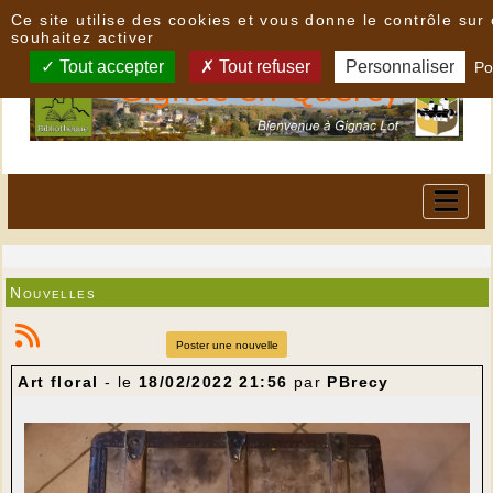
Panneau de gestion des cookies
Ce site utilise des cookies et vous donne le contrôle su
souhaitez activer
Tout accepter
Tout refuser
Personnaliser
Po
Nouvelles
Poster une nouvelle
Art floral
- le
18/02/2022 21:56
par
PBrecy