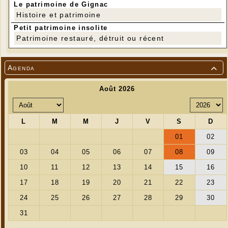
Le patrimoine de Gignac
Histoire et patrimoine
---
Petit patrimoine insolite
"Saint Valentin" - Création réalisée sous la direction
Patrimoine restauré, détruit ou récent
d'Anne-Marie Guerriat
Agenda
