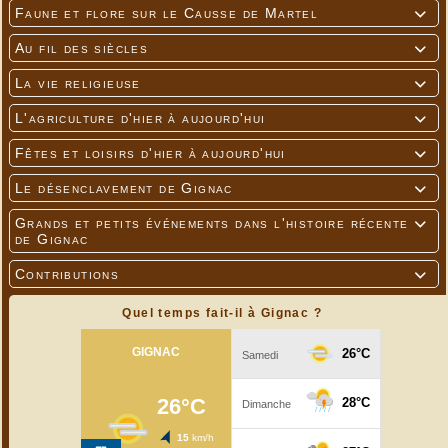
Faune et flore sur le Causse de Martel

Au fil des siècles

La vie religieuse

L'agriculture d'hier à aujourd'hui

Fêtes et loisirs d'hier à aujourd'hui

Le désenclavement de Gignac

Grands et petits événements dans l'histoire récente

de Gignac
Contributions

Quel temps fait-il à Gignac ?