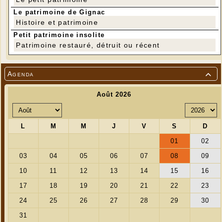
Le patrimoine de Gignac
Histoire et patrimoine
Petit patrimoine insolite
Patrimoine restauré, détruit ou récent
Agenda

---
"Utopie", "Demain", "le monde d'après" : les
expressions qui appellent à un monde plus juste et
plus durable sont multiples. Celles et ceux qui le
construisent sont nombreux, agissant à leur échelle,
inspirant d'autres à faire de même. "Après-demain"
a le mérite de mettre en lumière les réussites
comme les difficultés qui peuvent être rencontrées.
La projection du film sera suivie d'un échange
avec Tatiana Badouard, chargée de
communication et de vie coopérative chez
Enercoop Midi-Pyrénées.
Cette coopérative
d'électricité renouvelable, forte de 4000 sociétaires,
agit pour la transition énergétique citoyenne sur le
territoire. Elle développe notamment ses propres
moyens de production, comme le parc solaire de