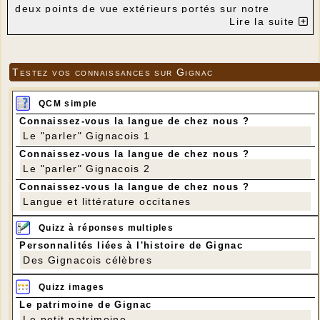
deux points de vue extérieurs portés sur notre
village :
Lire la suite
-
Une touriste sensible à notre patrimoine :
photos, commentaires suivis de commentaires...
-
Un village mort...
Testez vos connaissances sur Gignac
-
Je trouve que les autochtones sont de plus en
plus autophiles...
-
Un touriste de passage à Gignac (cliquer sur ce
QCM simple
lien)
et
sur celui-ci
Connaissez-vous la langue de chez nous ?
-
et la Pierre des Trois Evêques ?
Le "parler" Gignacois 1
Connaissez-vous la langue de chez nous ?
Le "parler" Gignacois 2
Connaissez-vous la langue de chez nous ?
Langue et littérature occitanes
Quizz à réponses multiples
Personnalités liées à l'histoire de Gignac
Des Gignacois célèbres
Quizz images
Le patrimoine de Gignac
Le petit patrimoine