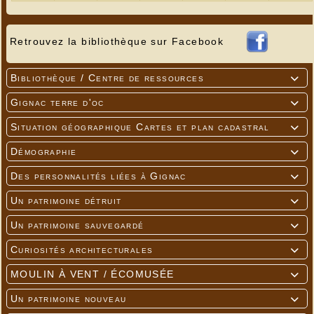
Retrouvez la bibliothèque sur Facebook
Bibliothèque / Centre de ressources

Gignac terre d'oc

Situation géographique Cartes et plan cadastral

Démographie

Des personnalités liées à Gignac

Un patrimoine détruit

Un patrimoine sauvegardé

Curiosités architecturales

MOULIN À VENT / ÉCOMUSÉE

Un patrimoine nouveau
