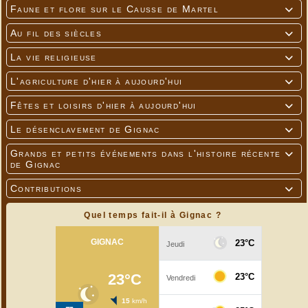
Faune et flore sur le Causse de Martel

Au fil des siècles

La vie religieuse

L'agriculture d'hier à aujourd'hui

Fêtes et loisirs d'hier à aujourd'hui

Le désenclavement de Gignac

Grands et petits événements dans l'histoire récente

de Gignac
Contributions

Quel temps fait-il à Gignac ?