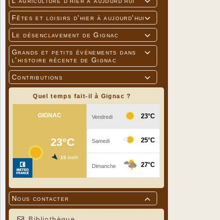
L'agriculture d'hier à aujourd'hui

Fêtes et loisirs d'hier à aujourd'hui

Le désenclavement de Gignac

Grands et petits événements dans

l'histoire récente de Gignac
Contributions

Quel temps fait-il à Gignac ?
Nous contacter

Bibliothèque