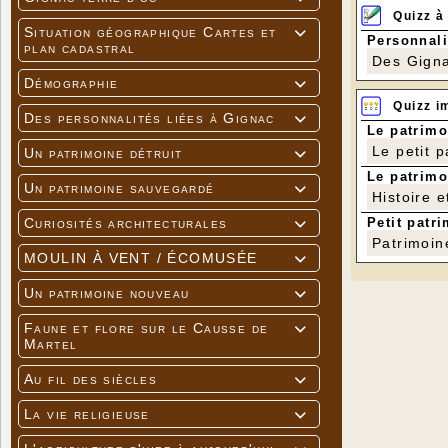
Quizz à
Situation géographique Cartes et

Personnali
plan cadastral
Des Gigna
Démographie

Quizz i
Des personnalités liées à Gignac

Le patrimo
Le petit 
Un patrimoine détruit

Ce samedi 3
Le patrimo
une poign
Un patrimoine sauvegardé

rassemblés
Histoire e
Suite à cel
Petit patri
Curiosités architecturales
Ce jus de 

permettre a
Patrimoin
MOULIN À VENT / ÉCOMUSÉE

Un patrimoine nouveau

Faune et flore sur le Causse de

Martel
Au fil des siècles

La vie religieuse
