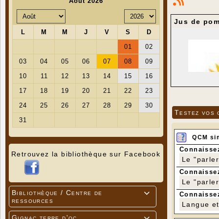
Jus de po
Testez vos 
QCM si
Connaissez
Retrouvez la bibliothèque sur Facebook
Le "parle
Connaissez
Le "parle
Bibliothèque / Centre de

Connaissez
ressources
Langue et 
Gignac terre d'oc
