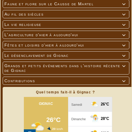
Faune et flore sur le Causse de Martel

Au fil des siècles

La vie religieuse

L'agriculture d'hier à aujourd'hui

Fêtes et loisirs d'hier à aujourd'hui

Le désenclavement de Gignac

Grands et petits événements dans l'histoire récente

de Gignac
Contributions

Quel temps fait-il à Gignac ?