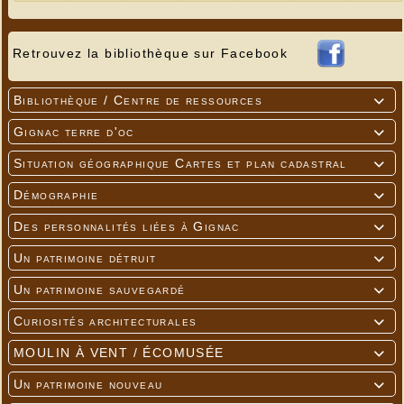
Retrouvez la bibliothèque sur Facebook
Bibliothèque / Centre de ressources

Gignac terre d'oc

Situation géographique Cartes et plan cadastral

Démographie

Des personnalités liées à Gignac

Un patrimoine détruit

Un patrimoine sauvegardé

Curiosités architecturales

MOULIN À VENT / ÉCOMUSÉE

Un patrimoine nouveau
