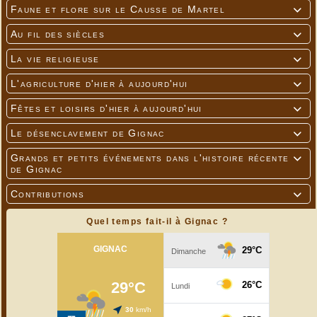
Faune et flore sur le Causse de Martel

Au fil des siècles

La vie religieuse

L'agriculture d'hier à aujourd'hui

Fêtes et loisirs d'hier à aujourd'hui

Le désenclavement de Gignac

Grands et petits événements dans l'histoire récente

de Gignac
Contributions

Quel temps fait-il à Gignac ?