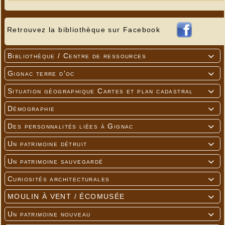
Retrouvez la bibliothèque sur Facebook
Bibliothèque / Centre de ressources

Photo Suzanne Delpech
Message des Amis de la Couze
Gignac terre d'oc
"Un souvenir d'une mi-août relaxante et agréable

Cordialement dédé"
(cliquer sur ce lien)
Situation géographique Cartes et plan cadastral

Démographie

Des personnalités liées à Gignac

Un patrimoine détruit

Un patrimoine sauvegardé

Curiosités architecturales

MOULIN À VENT / ÉCOMUSÉE

Un patrimoine nouveau
