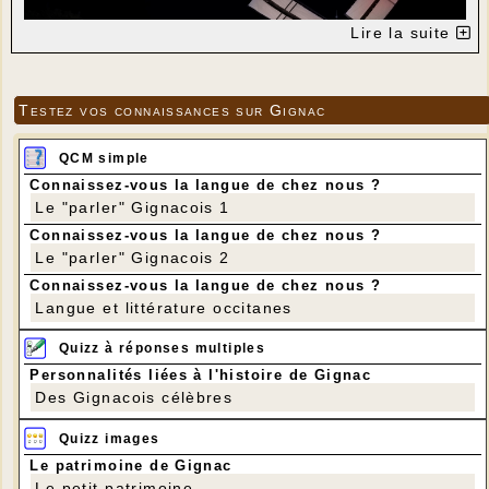
Lire la suite
Testez vos connaissances sur Gignac
QCM simple
Connaissez-vous la langue de chez nous ?
Le "parler" Gignacois 1
Connaissez-vous la langue de chez nous ?
Le "parler" Gignacois 2
Connaissez-vous la langue de chez nous ?
Photo Suzanne Delpech
Langue et littérature occitanes
Dimanche soir le site du moulin a retrouvé son
calme. Au cours de la journée plusieurs centaines
Quizz à réponses multiples
de personnes se sont succédé sur le Pech des
Personnalités liées à l'histoire de Gignac
Eoules, venues assister au spectacle d'un moulin à
vent en mouvement avec ses huit voiles déployées.
Des Gignacois célèbres
Après contrôle du pass sanitaire 74 adultes et 26
enfants ont pu entrer, masqués, dans le moulin pour
Quizz images
une visite commentée et une démonstration de
Le patrimoine de Gignac
mouture. Le contrôle des pass sanitaires s'est
déroulé dans la plus grande courtoisie. Finalement
Le petit patrimoine