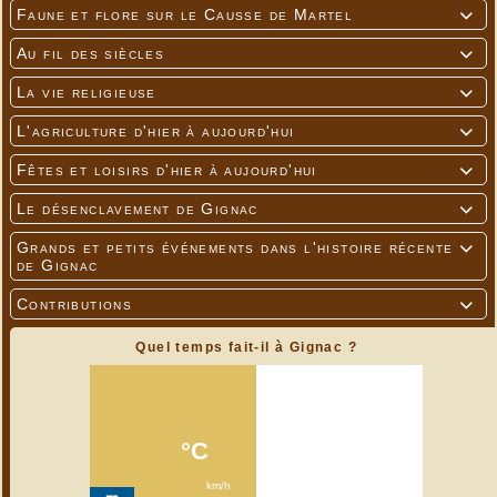
Faune et flore sur le Causse de Martel

Au fil des siècles

La vie religieuse

L'agriculture d'hier à aujourd'hui

Fêtes et loisirs d'hier à aujourd'hui

Le désenclavement de Gignac

Grands et petits événements dans l'histoire récente

de Gignac
Contributions

Quel temps fait-il à Gignac ?