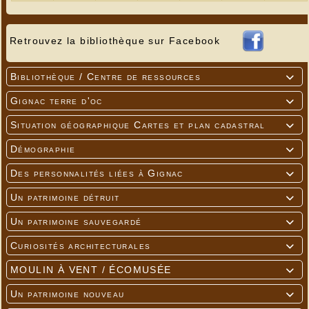
Retrouvez la bibliothèque sur Facebook
Bibliothèque / Centre de ressources

Los dròlles de l'escòla de Ginhac 'ribèron a
Gignac terre d'oc
miegjorn pel repasson sus lo site. Lo molinier faguèt

virar las alas pel pus grand plaser deus dròlles.
Situation géographique Cartes et plan cadastral

Démographie

Des personnalités liées à Gignac

Un patrimoine détruit

Un patrimoine sauvegardé

Curiosités architecturales

MOULIN À VENT / ÉCOMUSÉE

Un patrimoine nouveau
