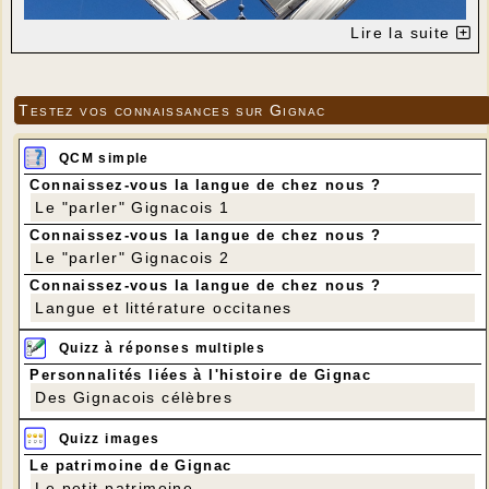
Lire la suite
Testez vos connaissances sur Gignac
QCM simple
Connaissez-vous la langue de chez nous ?
Le "parler" Gignacois 1
Aqueste matin los visitaires eran vint-e-un del grupe
Connaissez-vous la langue de chez nous ?
d'occitan de Maiçac per far una visita en lenga d'oc
Le "parler" Gignacois 2
del moulin de vent. Son estats aculhits pel molinier
Georges, Guy e Robert. An 'chabat de botar las
Connaissez-vous la langue de chez nous ?
velas, virat la teulada, botat lo blat dins la tremièja,
Langue et littérature occitanes
escotat las explicacions. Lo molin faguèt de la
moudura. Fuguèron plan interessats et an trobat lo
Quizz à réponses multiples
site plan brave.
Anèron a miegjorn a Cressençac per minjar.
Personnalités liées à l'histoire de Gignac
Des Gignacois célèbres
Quizz images
Le patrimoine de Gignac
Le petit patrimoine