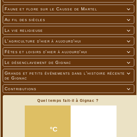
Faune et flore sur le Causse de Martel

Au fil des siècles

La vie religieuse

L'agriculture d'hier à aujourd'hui

Fêtes et loisirs d'hier à aujourd'hui

Le désenclavement de Gignac

Grands et petits événements dans l'histoire récente

de Gignac
Contributions

Quel temps fait-il à Gignac ?