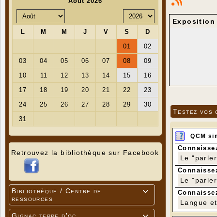
Exposition 
Testez vos 
QCM si
Connaissez
Retrouvez la bibliothèque sur Facebook
Le "parle
Connaissez
Le "parle
Bibliothèque / Centre de

Connaissez
ressources
Langue et 
Gignac terre d'oc
