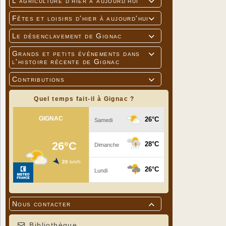
L'agriculture d'hier à aujourd'hui

Fêtes et loisirs d'hier à aujourd'hui

Le désenclavement de Gignac

Grands et petits événements dans

l'histoire récente de Gignac
Contributions

Quel temps fait-il à Gignac ?
Nous contacter

Bibliothèque