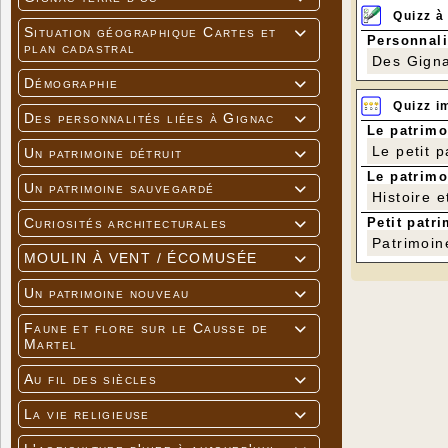
Quizz à
Situation géographique Cartes et

Personnali
plan cadastral
Des Gigna
Démographie

Quizz i
Des personnalités liées à Gignac

Le patrimo
Le petit 
Un patrimoine détruit

Le patrimo
Un patrimoine sauvegardé

Histoire e
Petit patri
Curiosités architecturales

Patrimoin
MOULIN À VENT / ÉCOMUSÉE

Un patrimoine nouveau

Faune et flore sur le Causse de

Martel
Au fil des siècles

La vie religieuse
