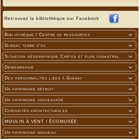
Retrouvez la bibliothèque sur Facebook
Bibliothèque / Centre de ressources

Gignac terre d'oc

Situation géographique Cartes et plan cadastral

Démographie

Des personnalités liées à Gignac

Un patrimoine détruit

Un patrimoine sauvegardé

Curiosités architecturales

MOULIN À VENT / ÉCOMUSÉE

Un patrimoine nouveau
