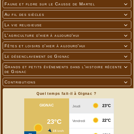
Faune et flore sur le Causse de Martel

Au fil des siècles

La vie religieuse

L'agriculture d'hier à aujourd'hui

Fêtes et loisirs d'hier à aujourd'hui

Le désenclavement de Gignac

Grands et petits événements dans l'histoire récente

de Gignac
Contributions

Quel temps fait-il à Gignac ?