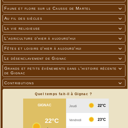
Faune et flore sur le Causse de Martel

Au fil des siècles

La vie religieuse

L'agriculture d'hier à aujourd'hui

Fêtes et loisirs d'hier à aujourd'hui

Le désenclavement de Gignac

Grands et petits événements dans l'histoire récente

de Gignac
Contributions

Quel temps fait-il à Gignac ?