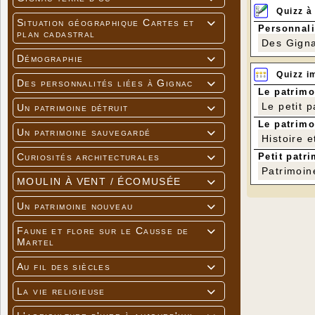
Quizz à
Situation géographique Cartes et

Personnali
plan cadastral
Des Gigna
Démographie

Quizz i
Des personnalités liées à Gignac

Le patrimo
Le petit 
Un patrimoine détruit

Le patrimo
Un patrimoine sauvegardé

Histoire e
Petit patri
Curiosités architecturales

Patrimoin
MOULIN À VENT / ÉCOMUSÉE

Un patrimoine nouveau

Faune et flore sur le Causse de

Martel
Au fil des siècles

La vie religieuse
