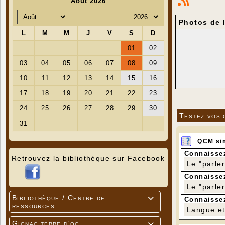
Photos de 
Testez vos 
QCM si
Connaissez
Retrouvez la bibliothèque sur Facebook
Le "parle
Connaissez
Le "parle
Bibliothèque / Centre de

Connaissez
ressources
Langue et 
Gignac terre d'oc
