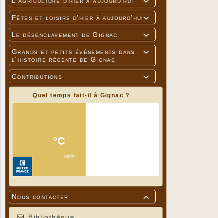
L'agriculture d'hier à aujourd'hui

Fêtes et loisirs d'hier à aujourd'hui

Le désenclavement de Gignac

Grands et petits événements dans

l'histoire récente de Gignac
Contributions

Quel temps fait-il à Gignac ?
Nous contacter

Bibliothèque