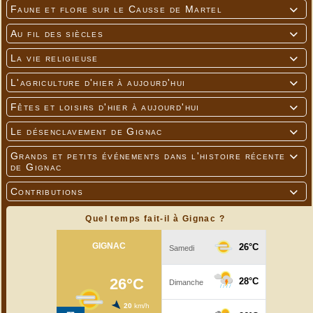
Faune et flore sur le Causse de Martel

Au fil des siècles

La vie religieuse

L'agriculture d'hier à aujourd'hui

Fêtes et loisirs d'hier à aujourd'hui

Le désenclavement de Gignac

Grands et petits événements dans l'histoire récente

de Gignac
Contributions

Quel temps fait-il à Gignac ?