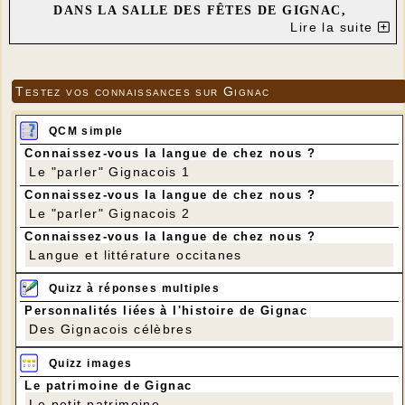
DANS LA SALLE DES FÊTES DE GIGNAC,
Lire la suite
LE FILM "PAPICHA
" de MOUNIA MEDDOUR
---
---
Testez vos connaissances sur Gignac
Tarifs 2020:
Entrée adulte: 6 €
QCM simple
Entrée enfant (- de 18 ans): 3 €
Connaissez-vous la langue de chez nous ?
Titulaire de la carte de soutien: 4 €
Le "parler" Gignacois 1
Connaissez-vous la langue de chez nous ?
Le "parler" Gignacois 2
Connaissez-vous la langue de chez nous ?
Langue et littérature occitanes
Quizz à réponses multiples
Personnalités liées à l'histoire de Gignac
Des Gignacois célèbres
Quizz images
Le patrimoine de Gignac
Le petit patrimoine