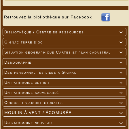
Retrouvez la bibliothèque sur Facebook
Bibliothèque / Centre de ressources

Gignac terre d'oc

Situation géographique Cartes et plan cadastral

Démographie

Des personnalités liées à Gignac

Un patrimoine détruit

Un patrimoine sauvegardé

Curiosités architecturales

MOULIN À VENT / ÉCOMUSÉE

Un patrimoine nouveau
