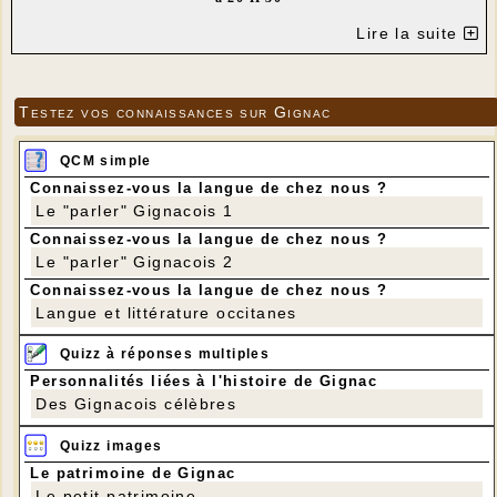
SALLE DES FÊTES DE GIGNAC
Lire la suite
LE FOYER RURAL ET CINÉ-LOT VOUS PRÉSENTENT LE
Testez vos connaissances sur Gignac
DOCUMENTAIRE (EN VERSION FRANÇAISE)
"APRÈS L'HIVER, LE
QCM simple
PRINTEMPS"
Connaissez-vous la langue de chez nous ?
Le "parler" Gignacois 1
EN PRÉSENCE DE LA
Connaissez-vous la langue de chez nous ?
RÉALISATRICE JUDITH LIT
Le "parler" Gignacois 2
---
Connaissez-vous la langue de chez nous ?
Les agriculteurs présents dans le
Langue et littérature occitanes
documentaires sont de AJAT - AURIAC
Quizz à réponses multiples
DU PÉRIGORD - TAMNIÈS
Personnalités liées à l'histoire de Gignac
(DORDOGNE).
Des Gignacois célèbres
---
Quizz images
Le patrimoine de Gignac
Le petit patrimoine