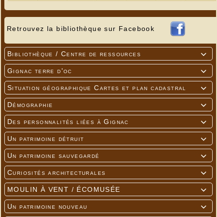
Retrouvez la bibliothèque sur Facebook
---
Bibliothèque / Centre de ressources

Gignac terre d'oc

Situation géographique Cartes et plan cadastral

Démographie

Des personnalités liées à Gignac

Un patrimoine détruit

Un patrimoine sauvegardé

Curiosités architecturales

MOULIN À VENT / ÉCOMUSÉE

Un patrimoine nouveau
