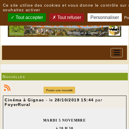
Panneau de gestion des cookies
Ce site utilise des cookies et vous donne le contrôle su
souhaitez activer
Tout accepter
Tout refuser
Personnaliser
Po
Nouvelles
Poster une nouvelle
Cinéma à Gignac
- le
28/10/2019 15:44
par
FoyerRural
MARDI 5 NOVEMBRE
à 20 H 30