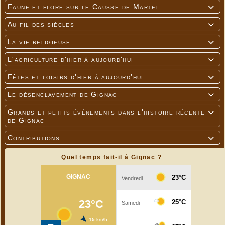
Faune et flore sur le Causse de Martel

Au fil des siècles

La vie religieuse

L'agriculture d'hier à aujourd'hui

Fêtes et loisirs d'hier à aujourd'hui

Le désenclavement de Gignac

Grands et petits événements dans l'histoire récente

---
de Gignac
Vous pouvez visionner la bande annonce du film ci-dessous
(commentaires en anglais mais les personnes filmées parlent en
Contributions

français !!!).
https://vimeo.com/199741481
Quel temps fait-il à Gignac ?