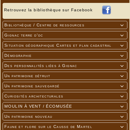
Retrouvez la bibliothèque sur Facebook
Bibliothèque / Centre de ressources

Gignac terre d'oc

Situation géographique Cartes et plan cadastral

Démographie

Des personnalités liées à Gignac

Un patrimoine détruit

Un patrimoine sauvegardé

Curiosités architecturales

MOULIN À VENT / ÉCOMUSÉE

Un patrimoine nouveau

Faune et flore sur le Causse de Martel
