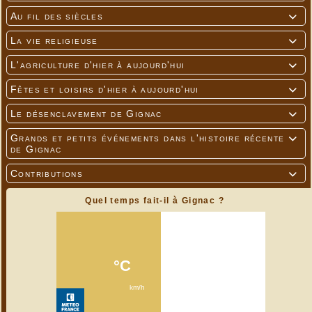
Au fil des siècles

La vie religieuse

L'agriculture d'hier à aujourd'hui

Fêtes et loisirs d'hier à aujourd'hui

Le désenclavement de Gignac

Grands et petits événements dans l'histoire récente

de Gignac
Contributions

Quel temps fait-il à Gignac ?