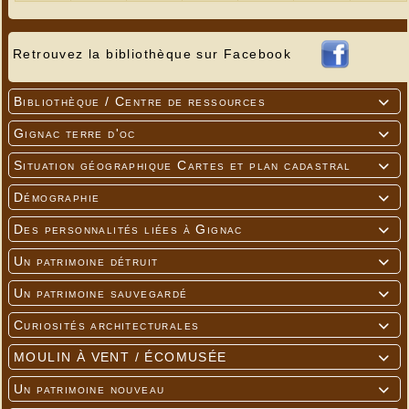
Retrouvez la bibliothèque sur Facebook
Bibliothèque / Centre de ressources

Gignac terre d'oc

Situation géographique Cartes et plan cadastral

Démographie

Des personnalités liées à Gignac

Un patrimoine détruit

Un patrimoine sauvegardé

Curiosités architecturales

---
MOULIN À VENT / ÉCOMUSÉE

Un patrimoine nouveau
