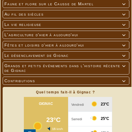
Faune et flore sur le Causse de Martel

Au fil des siècles

La vie religieuse

L'agriculture d'hier à aujourd'hui

Fêtes et loisirs d'hier à aujourd'hui

Le désenclavement de Gignac

Grands et petits événements dans l'histoire récente

de Gignac
Contributions

Quel temps fait-il à Gignac ?