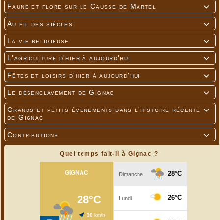
Faune et flore sur le Causse de Martel

Au fil des siècles

La vie religieuse

L'agriculture d'hier à aujourd'hui

Fêtes et loisirs d'hier à aujourd'hui

Le désenclavement de Gignac

Grands et petits événements dans l'histoire récente

de Gignac
Contributions

Quel temps fait-il à Gignac ?