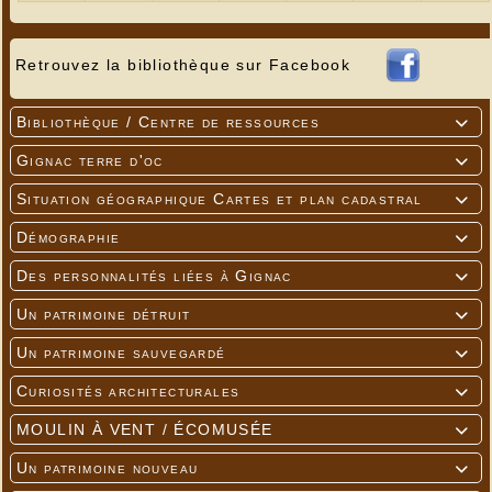
Retrouvez la bibliothèque sur Facebook
Bibliothèque / Centre de ressources

Gignac terre d'oc

Situation géographique Cartes et plan cadastral

Démographie

Des personnalités liées à Gignac

Un patrimoine détruit

Un patrimoine sauvegardé

Curiosités architecturales

MOULIN À VENT / ÉCOMUSÉE

Un patrimoine nouveau
