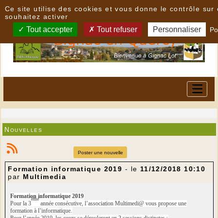
Panneau de gestion des cookies
Ce site utilise des cookies et vous donne le contrôle su
souhaitez activer
Tout accepter
Tout refuser
Personnaliser
Po
Nouvelles
Poster une nouvelle
Formation informatique 2019
- le
11/12/2018 10:10
par
Multimedia
Formation informatique 2019
ème
Pour la 3
année consécutive, l’association Multimedi@ vous propose une
formation à l’informatique.