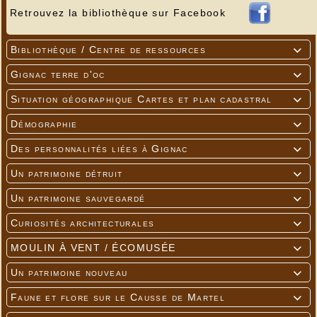
Retrouvez la bibliothèque sur Facebook
Bibliothèque / Centre de ressources

Gignac terre d'oc

Situation géographique Cartes et plan cadastral

Démographie

Des personnalités liées à Gignac

Un patrimoine détruit

Un patrimoine sauvegardé

Curiosités architecturales

MOULIN À VENT / ÉCOMUSÉE

Un patrimoine nouveau

Faune et flore sur le Causse de Martel
