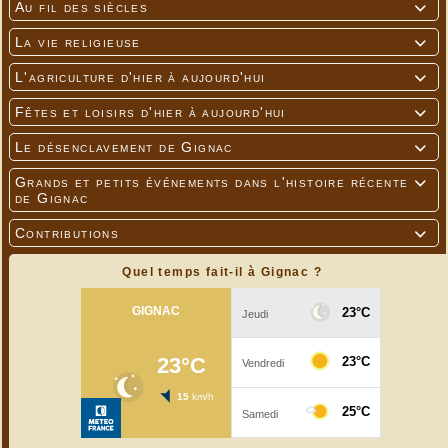
Au fil des siècles

La vie religieuse

L'agriculture d'hier à aujourd'hui

Fêtes et loisirs d'hier à aujourd'hui

Le désenclavement de Gignac

Grands et petits événements dans l'histoire récente

de Gignac
Contributions

Quel temps fait-il à Gignac ?