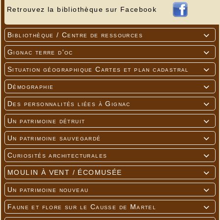
Retrouvez la bibliothèque sur Facebook
Bibliothèque / Centre de ressources

Gignac terre d'oc

Situation géographique Cartes et plan cadastral

Démographie

Des personnalités liées à Gignac

Un patrimoine détruit

Un patrimoine sauvegardé

Curiosités architecturales

MOULIN À VENT / ÉCOMUSÉE

Un patrimoine nouveau

Faune et flore sur le Causse de Martel
