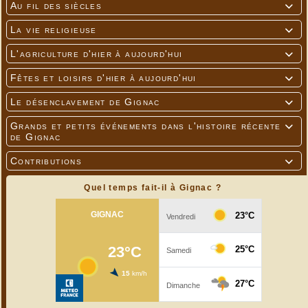
Au fil des siècles

La vie religieuse

L'agriculture d'hier à aujourd'hui

Fêtes et loisirs d'hier à aujourd'hui

Le désenclavement de Gignac

Grands et petits événements dans l'histoire récente

de Gignac
Contributions

Quel temps fait-il à Gignac ?