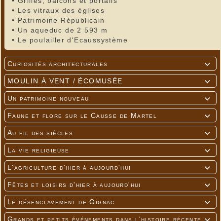
•
Grilles, balcons et portails
•
Les vitraux des églises
•
Patrimoine Républicain
•
Un aqueduc de 2 593 m
•
Le poulailler d'Ecaussystème
Curiosités architecturales

MOULIN À VENT / ÉCOMUSÉE

Un patrimoine nouveau

Faune et flore sur le Causse de Martel

Au fil des siècles

La vie religieuse

L'agriculture d'hier à aujourd'hui

Fêtes et loisirs d'hier à aujourd'hui

Le désenclavement de Gignac

Grands et petits événements dans l'histoire récente
