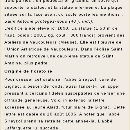
trois parties : un piédestal en gradins, un socle qui
supporte la statue, et la statue elle-même. La plaque
située sur la face avant du socle porte les mentions :
Saint Antoine protégez-nous (40 j. ind.).
L’édifice a été élevé ici 1898. La statue (1,50 m de
haut, poids : 200,1 kg, coût : 300 francs) provient des
Ateliers de Vaucouleurs (Meuse). Elle est l’œuvre de
l’Union Artistique de Vaucouleurs. Dans l’église Saint
Martin on retrouve une deuxième statue de Saint
Antoine, plus petite.
Origine de l’oratoire
Pour dresser cet oratoire, l’abbé Sireyzol, curé de
Gignac, a besoin de fonds, aussi lance-t-il un appel
pressant à certains fidèles susceptibles de verser une
offrande généreuse. Voici in extenso la lettre
adressée au jeune Alard, futur maire de Gignac. Cette
lettre est datée du 10 août 1896. A noter que l’abbé
Sireyzol prend sa retraite cette année-là. L’abbé
Laffarguette lui succède.