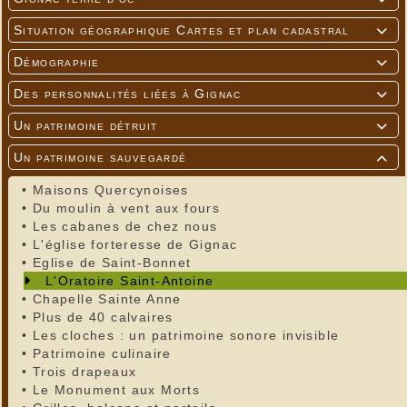
Situation géographique Cartes et plan cadastral

Démographie

Des personnalités liées à Gignac

Un patrimoine détruit

Un patrimoine sauvegardé

•
Maisons Quercynoises
•
Du moulin à vent aux fours
•
Les cabanes de chez nous
•
L'église forteresse de Gignac
•
Eglise de Saint-Bonnet
L'Oratoire Saint-Antoine
•
Chapelle Sainte Anne
•
Plus de 40 calvaires
•
Les cloches : un patrimoine sonore invisible
•
Patrimoine culinaire
•
Trois drapeaux
•
Le Monument aux Morts