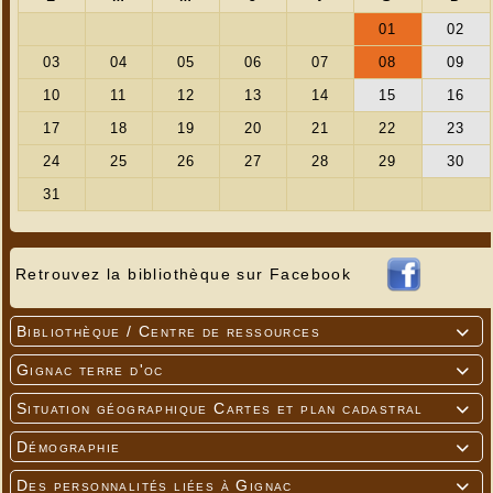
Retrouvez la bibliothèque sur Facebook
Bibliothèque / Centre de ressources

Gignac terre d'oc

Situation géographique Cartes et plan cadastral

Démographie

Des personnalités liées à Gignac
