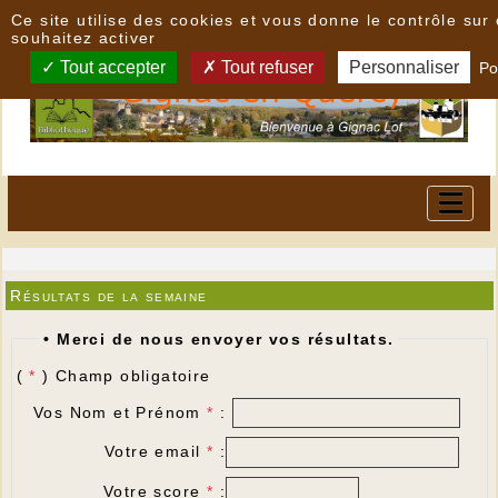
Panneau de gestion des cookies
Ce site utilise des cookies et vous donne le contrôle su
souhaitez activer
Tout accepter
Tout refuser
Personnaliser
Po
Résultats de la semaine
• Merci de nous envoyer vos résultats.
(
*
) Champ obligatoire
Vos Nom et Prénom
*
:
Votre email
*
:
Votre score
*
: