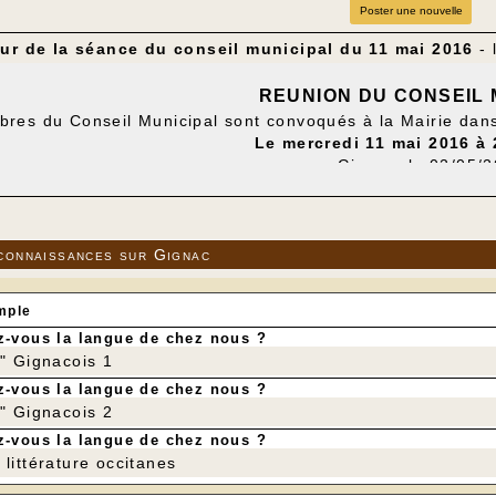
Poster une nouvelle
our de la séance du conseil municipal du 11 mai 2016
-
REUNION DU CONSEIL 
es du Conseil Municipal sont convoqués à la Mairie dans 
Le mercredi 11 mai 2016 à
Gignac, le 02/05/
Le Maire
 JOUR
:
ommunal de Sauvegarde (PCS) : intervention du Capitain
connaissances sur Gignac
tion et remplacement de la délibération n° 2014_113_12_04
uvrables : exercice 2012 et 2013 ;
mple
ition de financement du crédit agricole Nord Midi-Pyrénées
-vous la langue de chez nous ?
le Rural ;
r" Gignacois 1
-vous la langue de chez nous ?
ment relatif au mode de règlement concernant la vente du 
r" Gignacois 2
tion des choix de la commission d'appel d'offres pour la r
-vous la langue de chez nous ?
littérature occitanes
ntion entre la communauté de commune Causses et Vallé
 pour l'instruction des autorisations et actes relatifs à l'