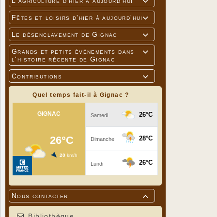
L'agriculture d'hier à aujourd'hui

Fêtes et loisirs d'hier à aujourd'hui

Le désenclavement de Gignac

Grands et petits événements dans

l'histoire récente de Gignac
Contributions

Quel temps fait-il à Gignac ?
Nous contacter

Bibliothèque