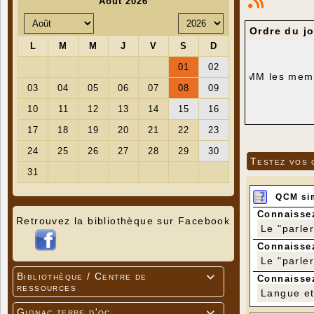
Ordre du j
MM les membr
ORDRE DU
Plan C
Testez vos 
Annula
irréco
QCM si
Propos
Connaissez
Retrouvez la bibliothèque sur Facebook
Multip
Le "parle
Connaissez
Complé
Le "parle
Valida
Bibliothèque / Centre de

Connaissez
ressources
Langue et 
Conve
GIGNAC
Gignac terre d'oc
