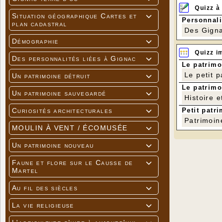
Quizz à
Situation géographique Cartes et
Divers

Personnali
plan cadastral
Des Gigna
Démographie

Quizz i
Des personnalités liées à Gignac

Le patrimo
Le petit 
Un patrimoine détruit

Le patrimo
Un patrimoine sauvegardé

Histoire e
Petit patri
Curiosités architecturales

Patrimoin
MOULIN À VENT / ÉCOMUSÉE

Un patrimoine nouveau

Faune et flore sur le Causse de

Martel
Au fil des siècles

La vie religieuse
