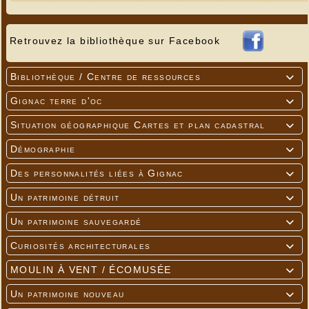
Retrouvez la bibliothèque sur Facebook
Bibliothèque / Centre de ressources

Gignac terre d'oc

Situation géographique Cartes et plan cadastral

Démographie

Des personnalités liées à Gignac

Un patrimoine détruit

Un patrimoine sauvegardé

Curiosités architecturales

MOULIN À VENT / ÉCOMUSÉE

Un patrimoine nouveau
