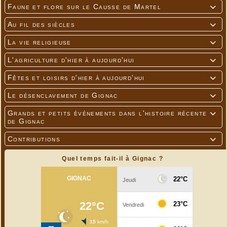
Faune et flore sur le Causse de Martel

Au fil des siècles

La vie religieuse

L'agriculture d'hier à aujourd'hui

Fêtes et loisirs d'hier à aujourd'hui

Le désenclavement de Gignac

Grands et petits événements dans l'histoire récente

de Gignac
Contributions

Quel temps fait-il à Gignac ?