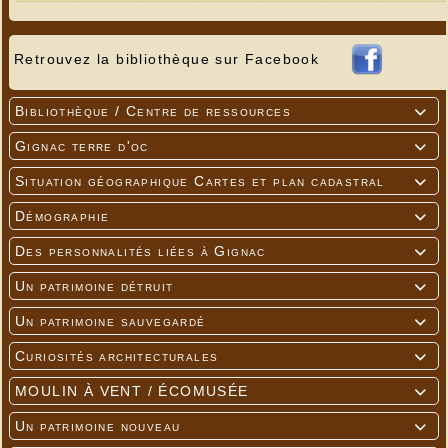
Retrouvez la bibliothèque sur Facebook
Bibliothèque / Centre de ressources

Gignac terre d'oc

Situation géographique Cartes et plan cadastral

Démographie

Des personnalités liées à Gignac

Un patrimoine détruit

Un patrimoine sauvegardé

Curiosités architecturales

MOULIN À VENT / ÉCOMUSÉE

Un patrimoine nouveau
