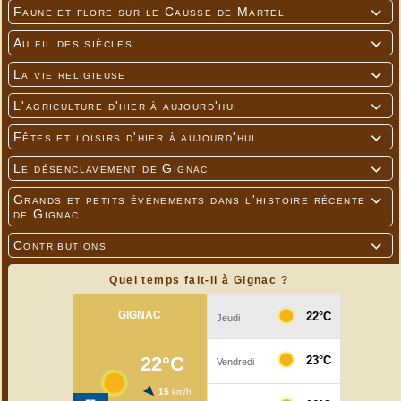
Faune et flore sur le Causse de Martel

Au fil des siècles

La vie religieuse

L'agriculture d'hier à aujourd'hui

Fêtes et loisirs d'hier à aujourd'hui

Le désenclavement de Gignac

Grands et petits événements dans l'histoire récente

de Gignac
Contributions

Quel temps fait-il à Gignac ?