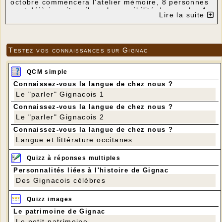
octobre commencera l'atelier mémoire, 8 personnes
sont déjà inscrites, il y a la possibilité de prendre 4
Lire la suite
personnes de plus, Cette activité se fera sur Gignac
le jeudi après-midi. Les personnes qui le souhaitent
peuvent me contacter au 05.65.37.79.32 jusqu'au
25 mai 2016 pour tout renseignement
complémentaire.
Testez vos connaissances sur Gignac
QCM simple
Connaissez-vous la langue de chez nous ?
Le "parler" Gignacois 1
Connaissez-vous la langue de chez nous ?
Le "parler" Gignacois 2
Connaissez-vous la langue de chez nous ?
Langue et littérature occitanes
Quizz à réponses multiples
Personnalités liées à l'histoire de Gignac
Des Gignacois célèbres
Quizz images
Le patrimoine de Gignac
Le petit patrimoine