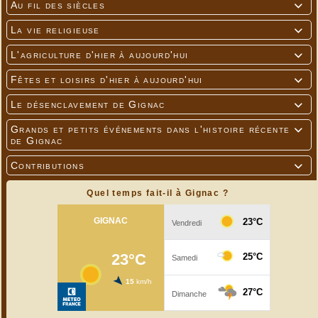
Au fil des siècles

La vie religieuse

L'agriculture d'hier à aujourd'hui

Fêtes et loisirs d'hier à aujourd'hui

Le désenclavement de Gignac

Grands et petits événements dans l'histoire récente

de Gignac
Contributions

Quel temps fait-il à Gignac ?