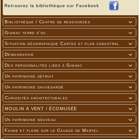
Retrouvez la bibliothèque sur Facebook
Bibliothèque / Centre de ressources

Gignac terre d'oc

Situation géographique Cartes et plan cadastral

Démographie

Des personnalités liées à Gignac

Un patrimoine détruit

Un patrimoine sauvegardé

Curiosités architecturales

MOULIN À VENT / ÉCOMUSÉE

Un patrimoine nouveau

Faune et flore sur le Causse de Martel
