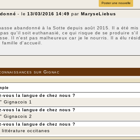
Poster une nouvelle
ndonné
- le
13/03/2016 14:49
par
MaryseLiebus
asse abandonné à la Sotte depuis août 2015. Il a été mis su
pas qu'il soit euthanasié, ce qui risque de se produire s'i
sse. Il n'est pas malheureux car je le nourris. Il a élu ré
 famille d'accueil.
 à Maryse Liébus : 06 73 01 63 18
connaissances sur Gignac
mple
-vous la langue de chez nous ?
r" Gignacois 1
-vous la langue de chez nous ?
r" Gignacois 2
-vous la langue de chez nous ?
littérature occitanes