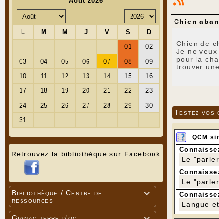
Chien aba
Chien de ch
Je ne veux 
pour la cha
trouver une
Téléphoner
Testez vos 
QCM si
Connaissez
Retrouvez la bibliothèque sur Facebook
Le "parle
Connaissez
Le "parle
Bibliothèque / Centre de

Connaissez
ressources
Langue et 
Gignac terre d'oc
