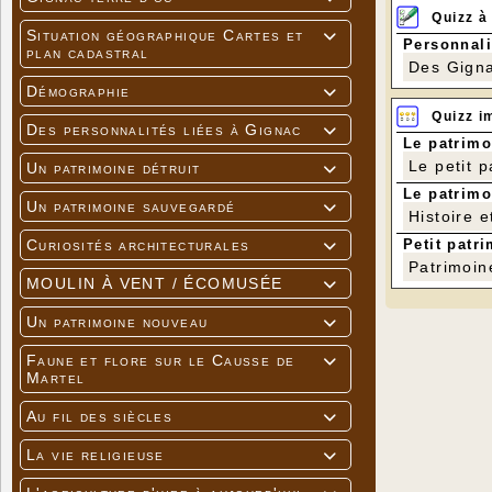
Quizz à
Situation géographique Cartes et

Personnali
plan cadastral
Des Gigna
Démographie

Quizz i
Des personnalités liées à Gignac

Le patrimo
Le petit 
Un patrimoine détruit

Le patrimo
Un patrimoine sauvegardé

Histoire e
Petit patri
Curiosités architecturales

Patrimoin
MOULIN À VENT / ÉCOMUSÉE

Un patrimoine nouveau

Faune et flore sur le Causse de

Martel
Au fil des siècles

La vie religieuse
