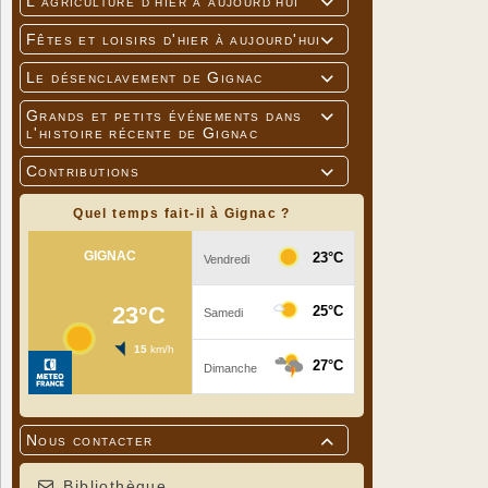
L'agriculture d'hier à aujourd'hui

Fêtes et loisirs d'hier à aujourd'hui

Le désenclavement de Gignac

Grands et petits événements dans

l'histoire récente de Gignac
Contributions

Quel temps fait-il à Gignac ?
Nous contacter

Bibliothèque