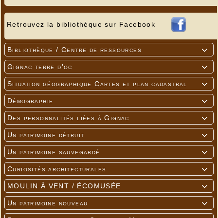
Retrouvez la bibliothèque sur Facebook
Bibliothèque / Centre de ressources

Gignac terre d'oc

Situation géographique Cartes et plan cadastral

Démographie

Des personnalités liées à Gignac

Un patrimoine détruit

Un patrimoine sauvegardé

Curiosités architecturales

MOULIN À VENT / ÉCOMUSÉE

Un patrimoine nouveau
