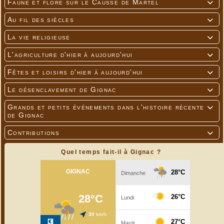
Faune et flore sur le Causse de Martel

Au fil des siècles

La vie religieuse

L'agriculture d'hier à aujourd'hui

Fêtes et loisirs d'hier à aujourd'hui

Le désenclavement de Gignac

Grands et petits événements dans l'histoire récente

de Gignac
Contributions

Quel temps fait-il à Gignac ?