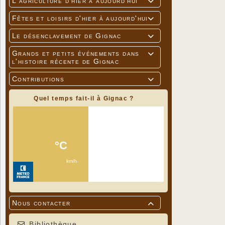
L'agriculture d'hier à aujourd'hui

Fêtes et loisirs d'hier à aujourd'hui

Le désenclavement de Gignac

Grands et petits événements dans

l'histoire récente de Gignac
Contributions

Quel temps fait-il à Gignac ?
Nous contacter

Bibliothèque