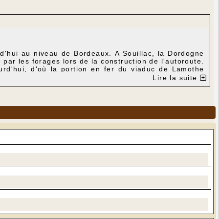
rd'hui au niveau de Bordeaux. A Souillac, la Dordogne
 par les forages lors de la construction de l'autoroute.
urd'hui, d'où la portion en fer du viaduc de Lamothe
Lire la suite
ne cheminée entravée de blocs et de sable.
mètres plus haut. La galerie (qui relie le Blagour au
 mètres car de grands siphons de sable rendent la
eures sont modifiées d'où un éboulement de sable dans
ule. S'il y a des difficultés de cheminement dans le
le de la vasque saute. Aussitôt, le Boulet s'arrête de
a pression diminue, le sable redescend et rebouche la
poursuit pendant plusieurs heures.
 provenance des terrains à châtaigniers, des russoles