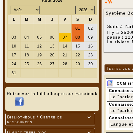
Système Bo
Suite à l'a
Il y a 250
passait 120
La rivière
Timbergue (
La vallée s
L'entrée d
Boulet) n'
progressio
Testez vos 
Lors d'un 
le fonds de
Le Blagour
QCM si
Lorsque le
conduit du 
Connaissez
Retrouvez la bibliothèque sur Facebook
couler. Un
Le "parle
cheminée ; 
Des quanti
Connaissez
et de Lacis
Le "parle
(1) Etiage 
Bibliothèque / Centre de

Connaissez
ressources
Langue et 
Gignac terre d'oc
