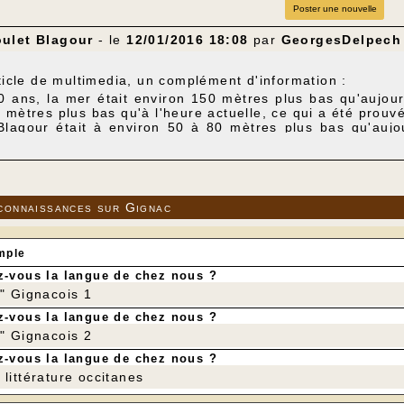
Poster une nouvelle
ulet Blagour
- le
12/01/2016 18:08
par
GeorgesDelpech
rticle de multimedia, un complément d'information :
00 ans, la mer était environ 150 mètres plus bas qu'aujou
 mètres plus bas qu'à l'heure actuelle, ce qui a été prouvé
 Blagour était à environ 50 à 80 mètres plus bas qu'aujo
impossibilité de trouver le "dur").
'est comblée peu à peu. Leau de la résurgence sort par u
u Boulet se situe à 1500 m de la vasque du Blagour et 22 
a pas pu être remontée en plongée plus de 700 à 800
n dangereuse.
connaissances sur Gignac
grand étiage (1) comme cette année, les pressions intéri
s siphons bloquant le passage de l'eau.
 est une vasque de 9 mètres de profondeur.
mple
 bouchon de sable dans la cheminée résiste, le Boulet co
Boulet et une arrivée d'eau importante, le bouchon de sab
-vous la langue de chez nous ?
e gerbe d'eau sort de la vasque (comme un geyser) puis l
r" Gignacois 1
la vasque fait un creux comme une assiette. Ce cycle se 
tés énormes de sable sont véhiculées par cette rivière en
-vous la langue de chez nous ?
que.
r" Gignacois 2
: sécheresse
-vous la langue de chez nous ?
littérature occitanes