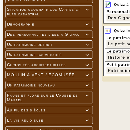
Quizz à
Situation géographique Cartes et

Personnali
plan cadastral
Des Gigna
Démographie

Quizz i
Des personnalités liées à Gignac

Le patrimo
Le petit 
Un patrimoine détruit

Le patrimo
Un patrimoine sauvegardé

Histoire e
Petit patri
Curiosités architecturales

Patrimoin
MOULIN À VENT / ÉCOMUSÉE

Un patrimoine nouveau

Faune et flore sur le Causse de

Martel
Au fil des siècles

La vie religieuse
