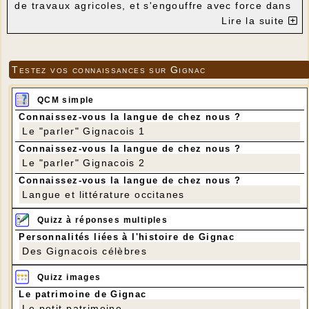
de travaux agricoles, et s'engouffre avec force dans
une conduite forcée jusqu'à l'abîme du Chazal
Lire la suite
(gouffre recouvert d'une dalle bétonnée et situé
sous le stade
)
. Pour le voir, il faut prendre la route
du Touron. Vous verrez alors l'eau dans le champ.
L'eau de ce petit ruisseau, le seul de la commune,
Testez vos connaissances sur Gignac
ressort au gouffre du Blagour ou, quelquefois, à
l'évent du Boulet, mais le Boulet, lui, n'est pas
"sorti".
Mystères du monde souterrain.
L'eau surgit
QCM simple
brusquement de l'évent avec fracas, puis en
bouillonnant. Spectacle à voir... En réalité l'eau est
Connaissez-vous la langue de chez nous ?
retenue par un
barrage souterrain fait de sable,
Le "parler" Gignacois 1
d'argile et d'alluvions
.
Lorsque la pression de l'eau
Connaissez-vous la langue de chez nous ?
est trop forte, le bouchon se rompt. Pour le moment
le lit du Boulet est à sec, mais après ces fortes
Le "parler" Gignacois 2
pluies il est probable que le Boulet sorte dans les
Connaissez-vous la langue de chez nous ?
jours prochains.
Langue et littérature occitanes
Quizz à réponses multiples
Personnalités liées à l'histoire de Gignac
Des Gignacois célèbres
Quizz images
Le patrimoine de Gignac
Le petit patrimoine