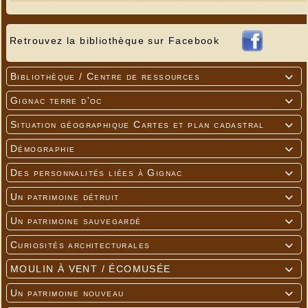
Retrouvez la bibliothèque sur Facebook
Bibliothèque / Centre de ressources

Gignac terre d'oc

Situation géographique Cartes et plan cadastral

Démographie

Des personnalités liées à Gignac

Un patrimoine détruit

Un patrimoine sauvegardé

Curiosités architecturales

MOULIN À VENT / ÉCOMUSÉE

Un patrimoine nouveau
