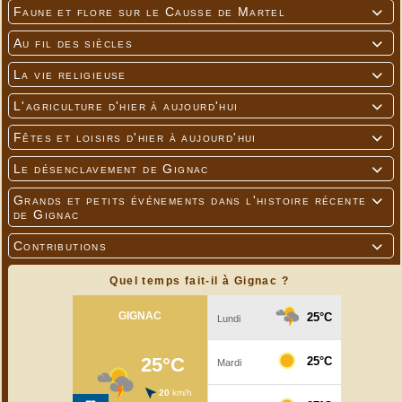
Faune et flore sur le Causse de Martel

Au fil des siècles

La vie religieuse

L'agriculture d'hier à aujourd'hui

Fêtes et loisirs d'hier à aujourd'hui

Le désenclavement de Gignac

Grands et petits événements dans l'histoire récente

de Gignac
Contributions

Quel temps fait-il à Gignac ?