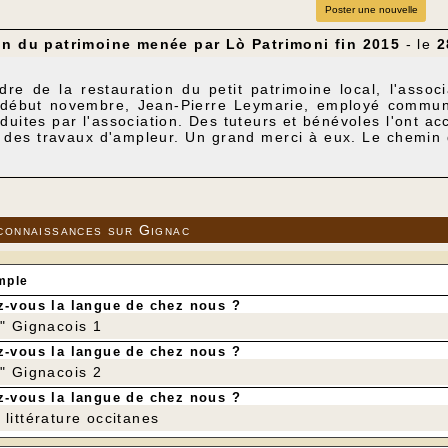
Poster une nouvelle
on du patrimoine menée par Lò Patrimoni fin 2015
- le
2
re de la restauration du petit patrimoine local, l'assoc
 début novembre, Jean-Pierre Leymarie, employé communa
duites par l'association. Des tuteurs et bénévoles l'ont 
t des travaux d'ampleur. Un grand merci à eux. Le chemin 
, le chemin qui conduit de la barrière de Montagnac au 
a Démançonnerie à Vignoles et le chemin abandonné qui al
mais ouverts aux randonneurs.
ontaine de la Forêt Basse a été dégagée. Les lacs de la V
 ont été nettoyés.
connaissances sur Gignac
on la plus spectaculaire concerne le four effondré de La 
 ont permis de donner une nouvelle allure au couderc du
erminer. Ce sera l'objectif de l'association dans les année
mple
-vous la langue de chez nous ?
r" Gignacois 1
-vous la langue de chez nous ?
r" Gignacois 2
-vous la langue de chez nous ?
littérature occitanes