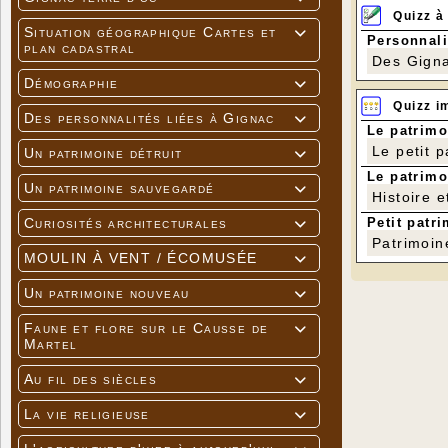
Quizz à
Situation géographique Cartes et

Personnali
plan cadastral
Des Gigna
Démographie

Quizz i
Des personnalités liées à Gignac

Le patrimo
Le petit 
Un patrimoine détruit

Le patrimo
Un patrimoine sauvegardé

Histoire e
Petit patri
Curiosités architecturales

Patrimoin
MOULIN À VENT / ÉCOMUSÉE

Un patrimoine nouveau

Faune et flore sur le Causse de

Martel
Au fil des siècles

La vie religieuse
