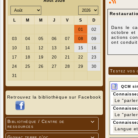
Restaurati
Dans le cad
octobre et
actions con
ont condui
à Vielfour
chemin de l
sont désor
La cabane-f
de Gignères
Testez vos 
Mais l'acti
de la sole
forme à dét
QCM si
Connaissez
Retrouvez la bibliothèque sur Facebook
Le "parle
Connaissez
Le "parle
Bibliothèque / Centre de

Connaissez
ressources
Langue et 
Gignac terre d'oc
