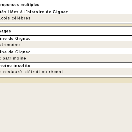
 réponses multiples
tés liées à l'histoire de Gignac
cois célèbres
mages
ine de Gignac
patrimoine
ine de Gignac
t patrimoine
moine insolite
e restauré, détruit ou récent
Puits de Gignèr