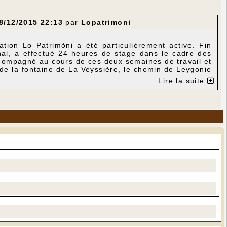
8/12/2015 22:13
par
Lopatrimoni
iation Lo Patrimòni a été particulièrement active. Fin
l, a effectué 24 heures de stage dans le cadre des
accompagné au cours de ces deux semaines de travail et
de la fontaine de La Veyssière, le chemin de Leygonie
Pech Rodette, l'ancien chemin des Maisons Rouges, le
Lire la suite
lait de Gignac à Estivals face à la fontaine du Touron
eyssière et de la Liasserie et les alentours des puits
Sotte : enlèvement des déblais, dégagement des murs et
 village. Il reste à préserver cet ensemble sous une
s à venir.