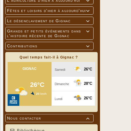
L'agriculture d'hier à aujourd'hui

Fêtes et loisirs d'hier à aujourd'hui

Le désenclavement de Gignac

Grands et petits événements dans

l'histoire récente de Gignac
Contributions

Quel temps fait-il à Gignac ?
Nous contacter

Bibliothèque