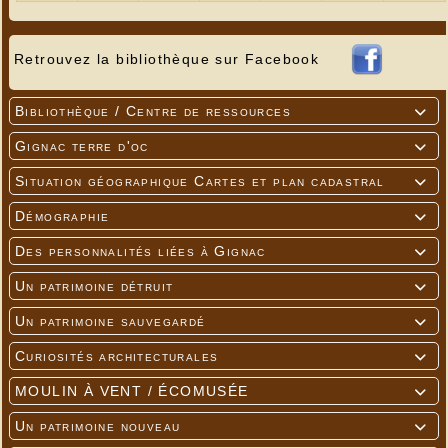
Retrouvez la bibliothèque sur Facebook
Bibliothèque / Centre de ressources

Gignac terre d'oc

Situation géographique Cartes et plan cadastral

Démographie

Des personnalités liées à Gignac

Un patrimoine détruit

Un patrimoine sauvegardé

Curiosités architecturales

MOULIN À VENT / ÉCOMUSÉE

Un patrimoine nouveau
