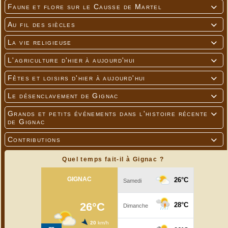
Faune et flore sur le Causse de Martel

Au fil des siècles

La vie religieuse

L'agriculture d'hier à aujourd'hui

Fêtes et loisirs d'hier à aujourd'hui

Le désenclavement de Gignac

Grands et petits événements dans l'histoire récente

de Gignac
Contributions

Quel temps fait-il à Gignac ?