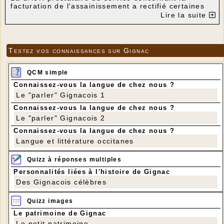
facturation de l'assainissement a rectifié certaines
erreurs:
Lire la suite
-la facturation du 1er semestre dû a été décalée en
juin 2016
-l'échéancier sera sans frais (annulation des 15€)
Testez vos connaissances sur Gignac
-un courrier a été envoyé aux abonnés
-si incompréhension ou difficultés particulières d'un
abonné, contacter individuellement la mairie qui
QCM simple
avertira la SAUR.
Connaissez-vous la langue de chez nous ?
Les élus réfléchissent en collaboration avec le
Le "parler" Gignacois 1
comptable public pour trouver éventuellement des
solutions pour baisser les prix des eaux vannes et
Connaissez-vous la langue de chez nous ?
usées rejetées dans le réseau de l'assainissement
Le "parler" Gignacois 2
et de l'abonnement.
Connaissez-vous la langue de chez nous ?
Langue et littérature occitanes
Quizz à réponses multiples
Personnalités liées à l'histoire de Gignac
Des Gignacois célèbres
Quizz images
Le patrimoine de Gignac
Le petit patrimoine