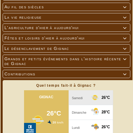
Au fil des siècles

La vie religieuse

L'agriculture d'hier à aujourd'hui

Fêtes et loisirs d'hier à aujourd'hui

Le désenclavement de Gignac

Grands et petits événements dans l'histoire récente

de Gignac
Contributions

Quel temps fait-il à Gignac ?