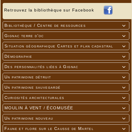
Retrouvez la bibliothèque sur Facebook
Bibliothèque / Centre de ressources

Gignac terre d'oc

Situation géographique Cartes et plan cadastral

Démographie

Des personnalités liées à Gignac

Un patrimoine détruit

Un patrimoine sauvegardé

Curiosités architecturales

MOULIN À VENT / ÉCOMUSÉE

Un patrimoine nouveau

Faune et flore sur le Causse de Martel
